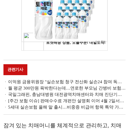
관련기사
이억원 금융위원장 "실손보험 청구 전산화 실손24 참여 독려 위해 보건복지부와 협업" [2025 국감]
월 평균 300만원 육박한다는데…연로한 부모님 간병비 보험으로 준비할까 [보험상품 이모저모]
국일그래핀, 충남대병원 대전광역치매센터와 치매 진단기술 임상 협력에 맞손
[주간 보험 이슈] 판매수수료 개편안 설명회 이어 4월 2일서도 의견청취…GA업계 "수수료 공개 사실상 특별이익 합법화" 外
5세대 실손보험 올해 말 출시…비중증 비급여 항목 특약 가입 시만 보장
잠겨 있는 치매머니를 체계적으로 관리하고, 치매