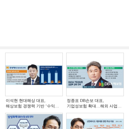
이석현 현대해상 대표,
정종표 DB손보 대표,
해상보험 경쟁력 기반 ‘수익
기업성보험 확대…해외 사업
다변화ʼ [손보사 일반보험 전략
다변화 [손보사 일반보험 전략
(3)]
(2)]