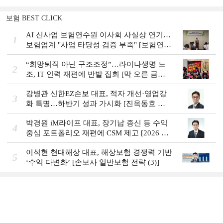
보험 BEST CLICK
AI 신사업 보험연수원 이사회 사실상 연기…
1
보험업계 "사업 타당성 검증 부족" [보험연수
원 AI사업 논란]
“희망퇴직 아닌 구조조정”…라이나생명 노
2
조, IT 인력 재편에 반발 집회 [막 오른 금융
권 하투(夏鬪)]
강병관 신한EZ손보 대표, 적자 개선·영업강
3
화 특명…하반기 성과 가시화 [진옥동호 신
한금융, 부스트업 점검]
박경원 iM라이프 대표, 장기납 종신 등 수익
4
중심 포트폴리오 재편에 CSM 제고 [2026 금
융사 상반기 실적]
이석현 현대해상 대표, 해상보험 경쟁력 기반
5
‘수익 다변화ʼ [손보사 일반보험 전략 (3)]