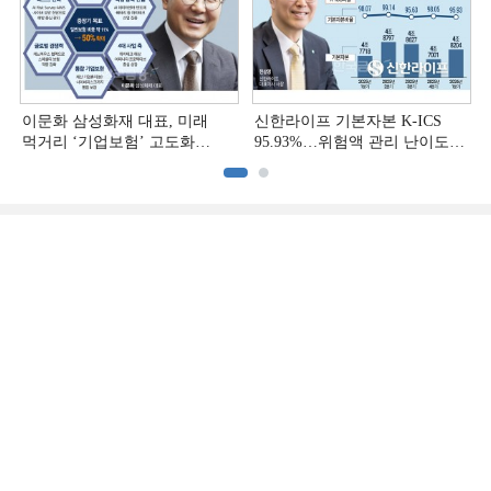
이문화 삼성화재 대표, 미래
신한라이프 기본자본 K-ICS
먹거리 ‘기업보험’ 고도화
95.93%…위험액 관리 난이도
[손보사 일반보험 전략 (1)]
상승 [보험사 기본자본 점검]