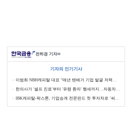
전하경 기자
✉
기자의 인기기사
이범희 NBH캐피탈 대표 “매년 텐배거 기업 발굴 저력…올해 ROE 20% 목표”
한의사가 '셀프 진료'부터 '유령 환자' 행세까지…자동차보험 악용 심각 [경상환자 8주룰 도입 초읽기]
IBK캐피탈-팍스톤, 기업승계 전문펀드 첫 투자처로 ‘씨엠디기술단’ 낙점 [캐피탈사 돋보기]