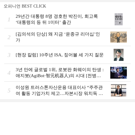
오피니언 BEST CLICK
29년간 대통령 8명 경호한 박진이, 회고록
1
‘대통령의 등 뒤 1미터’ 출간
[김의석의 단상] 왜 지금 ‘윤종규 리더십’인
2
가
3
[현장 칼럼] 10주년 ISA, 짚어볼 세 가지 질문
3년 만에 글로벌 1위, 로봇판 화웨이의 탄생 :
4
애지봇(AgiBot·智元机器人)의 시대 [전병서
의 中 첨단기업 리포트⑬]
이성원 트러스톤자산운용 대표이사 “주주관
5
여 활동 기업가치 제고…자본시장 워치독 역
할”