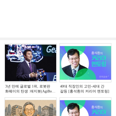
3년 만에 글로벌 1위, 로봇판
40대 직장인의 고민-세대 간
화웨이의 탄생 :애지봇(AgiBot·
갈등 [홍석환의 커리어 멘토링]
智元机器人)의 시대 [전병서의
中 첨단기업 리포트⑬]