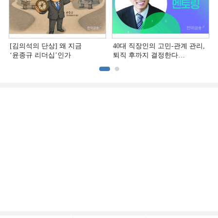
[김의석의 단상] 왜 지금
40대 직장인의 고민-관계 관리,
‘윤종규 리더십’인가
퇴직 후까지 결정한다
[홍석환의 커리어 멘토링]