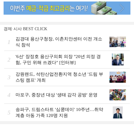
경제·시사 BEST CLICK
김경대 용산구청장, 이촌치안센터 이전 개소
1
식 참석
'6선' 장정호 용산구의회 의장 "20년 의정 경
2
험, 구민 위해 쓰겠다" [인터뷰]
강원랜드, 석탄산업전환지역 청소년 '드림 부
3
스팅 캠프' 개최
4
마포구, 중장년 대상 '생태 감각 공방' 운영
송파구, 드림스타트 '심쿵데이' 10주년…취약
5
계층 아동 가족 120명 지원