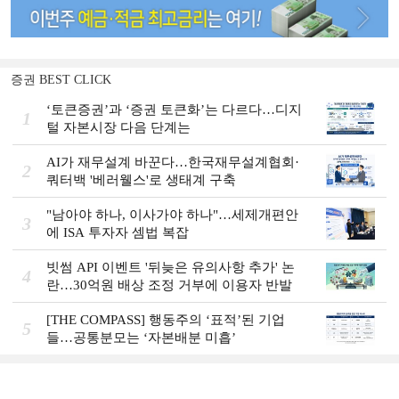
증권 BEST CLICK
‘토큰증권’과 ‘증권 토큰화’는 다르다…디지
1
털 자본시장 다음 단계는
AI가 재무설계 바꾼다…한국재무설계협회·
2
쿼터백 '베러웰스'로 생태계 구축
"남아야 하나, 이사가야 하나"…세제개편안
3
에 ISA 투자자 셈법 복잡
빗썸 API 이벤트 '뒤늦은 유의사항 추가' 논
4
란…30억원 배상 조정 거부에 이용자 반발
[THE COMPASS] 행동주의 ‘표적’된 기업
5
들…공통분모는 ‘자본배분 미흡’