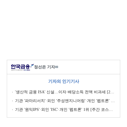
정선은 기자
✉
기자의 인기기사
'생산적 금융 ISA' 신설…이자·배당소득 전액 비과세 [2026 세제개편안]
기관 '파마리서치'·외인 '주성엔지니어링'·개인 '펩트론' 1위 [주간 코스닥 순매수- 2026년 7월27일~7월31일]
기관 '원익IPS'·외인 'ISC'·개인 '펩트론' 1위 [주간 코스닥 순매수- 2026년 7월6일~7월10일]