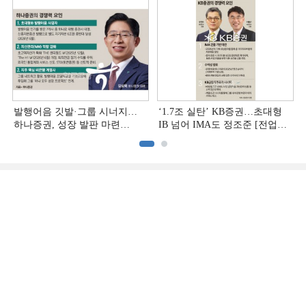
발행어음 깃발·그룹 시너지…
‘1.7조 실탄’ KB증권…초대형
하나증권, 성장 발판 마련
IB 넘어 IMA도 정조준 [전업계
[전업계 추격하는 은행계
추격하는 은행계 증권사 (2)]
증권사 (3)]