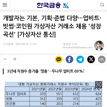
개발자는 기본, 기획·준법 다양…업비트·
빗썸·코인원 가상자산 거래소 채용 '성장
곡선' [가상자산 통신]
기사입력 : 2024-09-02 17:34
정선은 기자
bravebambi@fntimes.com
3년새 직원수 증가율 '껑충'…두나무 업비트 69%↑