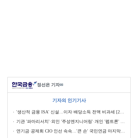
정선은 기자
✉
기자의 인기기사
'생산적 금융 ISA' 신설…이자·배당소득 전액 비과세 [2026 세제개편안]
기관 '파마리서치'·외인 '주성엔지니어링'·개인 '펩트론' 1위 [주간 코스닥 순매수- 2026년 7월27일~7월31일]
연기금·공제회 CIO 인선 속속…'큰 손' 국민연금 마지막 타자