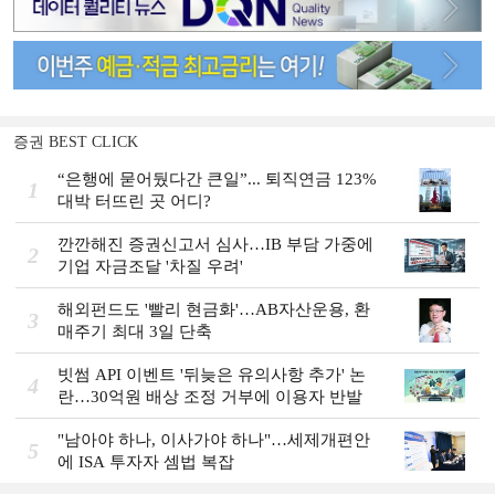
증권 BEST CLICK
“은행에 묻어뒀다간 큰일”... 퇴직연금 123%
1
대박 터뜨린 곳 어디?
깐깐해진 증권신고서 심사…IB 부담 가중에
2
기업 자금조달 '차질 우려'
해외펀드도 '빨리 현금화'…AB자산운용, 환
3
매주기 최대 3일 단축
빗썸 API 이벤트 '뒤늦은 유의사항 추가' 논
4
란…30억원 배상 조정 거부에 이용자 반발
"남아야 하나, 이사가야 하나"…세제개편안
5
에 ISA 투자자 셈법 복잡