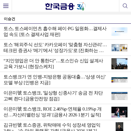
이승건
토스, 토스페이먼츠 흡수해 페이·PG 일원화…결제사
업 속도 [토스 결제사업 재편]
토스 '해외주식 선도' 카카오페이 '맞춤형 자산관리'…
테크핀 증권사 '메기'에서 '성장가도'로 [진화하는 테
크핀 증권사 (상)]
“지인영업은 더 안 통한다”…토스인슈 신입 설계사
교육 가보니 [현장스케치]
토스뱅크가 연 인뱅-지방은행 공동대출…'상생 여신'
모델 부상 [인뱅은 지금]
이은미號 토스뱅크, '일상형 신종사기' 송금 전 차단
고삐 죈다 [금융안전망 점검]
이은미號 토스뱅크, ROE 2.46%p·연체율 0.19%p 개
선…자산리밸런싱 '성과' [금융사 2026 1분기 실적]
김규빈號 토스증권, 위탁매매 수익 성장세 영업익
34%↑…'손 안의 플랫폼' 강화 [금융사 2026 1분기 실