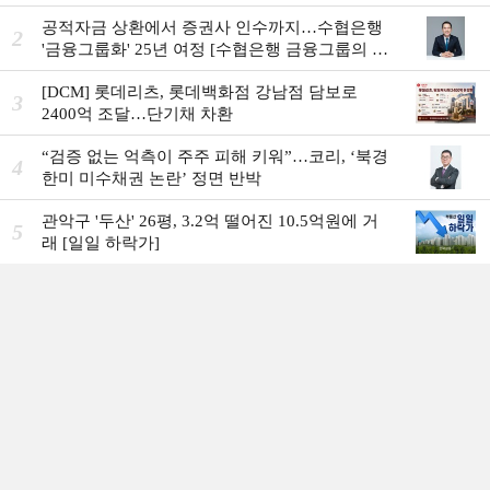
공적자금 상환에서 증권사 인수까지…수협은행
2
'금융그룹화' 25년 여정 [수협은행 금융그룹의 꿈
①]
[DCM] 롯데리츠, 롯데백화점 강남점 담보로
3
2400억 조달…단기채 차환
“검증 없는 억측이 주주 피해 키워”…코리, ‘북경
4
한미 미수채권 논란’ 정면 반박
관악구 '두산' 26평, 3.2억 떨어진 10.5억원에 거
5
래 [일일 하락가]