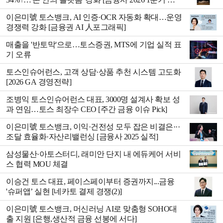
적]
이은미號 토스뱅크, AI 인증·OCR 자동화 확대…운영
경쟁력 강화 [금융권 AI 人포그래픽]
매출을 '반토막'으로…토스증권, MTS에 기업 실적 표
기 오류
토스인슈어런스, 고객 상담·상품 추천 시스템 고도화
[2026 GA 경영전략]
조병익 토스인슈어런스 대표, 3000명 설계사 확보 성
과 연임…토스 최장수 CEO [주간 금융 이슈 Pick]
이은미號 토스뱅크, 이익·건전성 모두 잡은 비결은···
조달 효율화·자산리밸런싱 [금융사 2025 실적]
삼성물산·아토스터디, 래미안 단지 내 에듀케어 서비
스 협력 MOU 체결
이승건 토스 대표, 페이스페이부터 증권까지...금융
'슈퍼앱’ 실현 [네카토 결제 경쟁(2)]
이은미號 토스뱅크, 머신러닝 AI로 맞춤형 SOHO대
출 지원 [은행,생산적 금융 선봉에 서다]