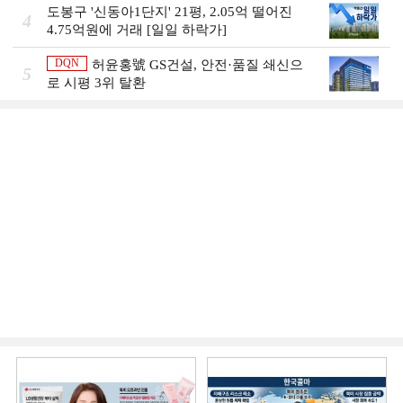
도봉구 '신동아1단지' 21평, 2.05억 떨어진
4
4.75억원에 거래 [일일 하락가]
DQN
허윤홍號 GS건설, 안전·품질 쇄신으
5
로 시평 3위 탈환