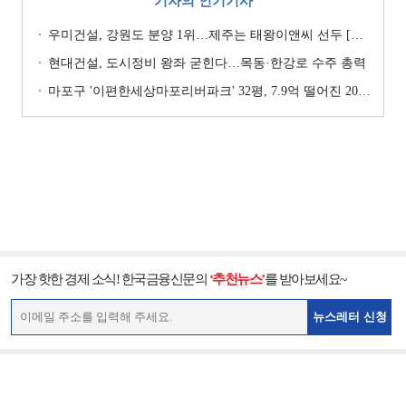
기자의 인기기사
우미건설, 강원도 분양 1위…제주는 태왕이앤씨 선두 [이 지역 분양왕-강원·제주]
현대건설, 도시정비 왕좌 굳힌다…목동·한강로 수주 총력
마포구 '이편한세상마포리버파크' 32평, 7.9억 떨어진 20.4억원에 거래 [일일 하락가]
가장 핫한 경제 소식! 한국금융신문의
‘추천뉴스’
를 받아보세요~
뉴스레터 신청