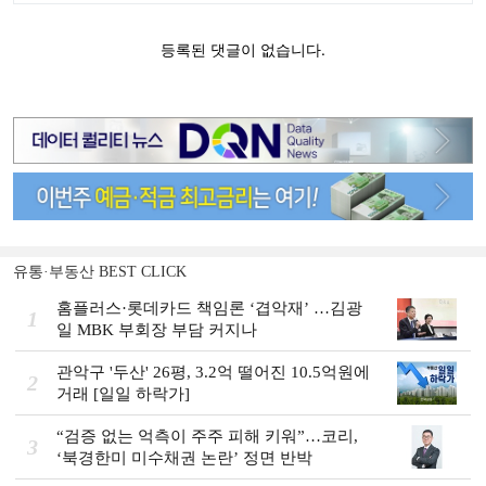
유통·부동산 BEST CLICK
홈플러스·롯데카드 책임론 ‘겹악재’ …김광
1
일 MBK 부회장 부담 커지나
관악구 '두산' 26평, 3.2억 떨어진 10.5억원에
2
거래 [일일 하락가]
“검증 없는 억측이 주주 피해 키워”…코리,
3
‘북경한미 미수채권 논란’ 정면 반박