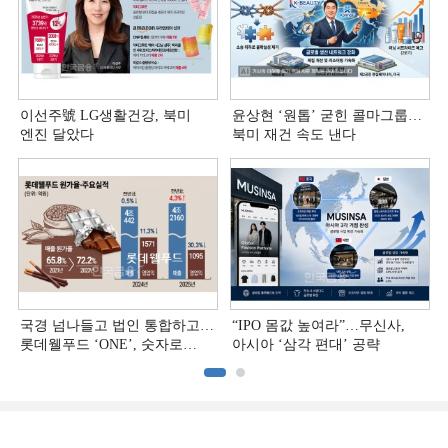
이선주號 LG생활건강, 북미
윤상현 ‘원톱ʼ 굳힌 콜마그룹…
엔진 달았다
북미 재건 속도 낸다
국경 넘나들고 법인 통합하고…
“IPO 몸값 높여라”…무신사,
롯데웰푸드 ‘ONE’, 숫자로
아시아 ‘삼각 편대’ 공략
증명하다