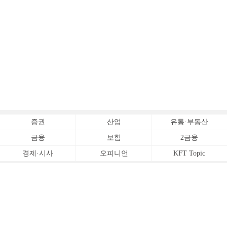
증권
산업
유통·부동산
금융
보험
2금융
경제·시사
오피니언
KFT Topic
전체서비스
Copyrightⓒ
한국금융신문 All Rights Reserved.