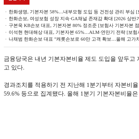
한화생명, 기본자본 58%…내부모형 도입 등 건전성 관리 부심 
한화손보, 여성보험 성장 지속·GA채널 존재감 확대 [2026 상반
구본욱 KB손보 대표, 기본자본 80% 정조준 [보험사 기본자본 점
이석현 현대해상 대표, 기본자본 65%…ALM·연만기 전략 [보험
나채범 한화손보 대표 "캐롯손보로 60만 고객 확보…올해 고가치 상
금융당국은 내년 기본자본비율 제도 도입을 앞두고 
고 있다.
경과조치를 적용하기 전 지난해 1분기부터 자본비율 추이를 살
59.6% 등으로 집계됐다. 올해 1분기 기본자본비율은