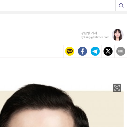
강은영 기자
eykang@fntimes.com