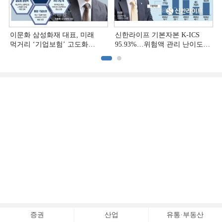
이문화 삼성화재 대표, 미래
신한라이프 기본자본 K-ICS
먹거리 ‘기업보험’ 고도화
95.93%…위험액 관리 난이도
[손보사 일반보험 전략 (1)]
상승 [보험사 기본자본 점검]
증권
산업
유통·부동산