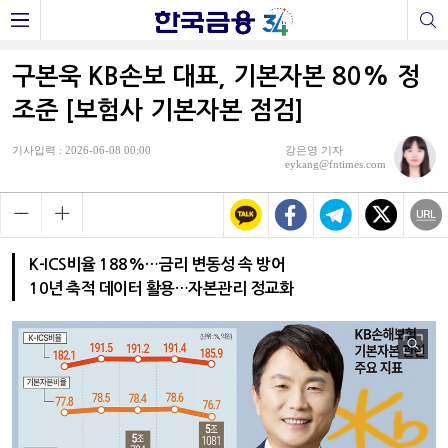
구본욱 KB손보 대표, 기본자본 80% 정
조준 [보험사 기본자본 점검]
기사입력 : 2026-06-08 00:00
강은영 기자
eykang@fntimes.com
K-ICS비율 188%…금리 변동성 속 방어
10년 축적 데이터 활용…자본관리 정교화