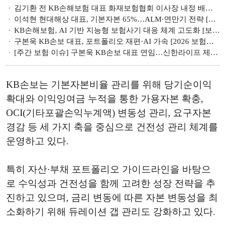
김기환 전 KB손해보험 대표 화재보험협회 이사장 내정 배경은 [금융권 CEO 인사]
이석현 현대해상 대표, 기본자본 65%…ALM·연만기 전략 [보험사 기본자본 점검]
KB손해보험, AI 기반 지능형 보험사기 대응 체계 고도화 [보험사기 대응 역량 점검]
구본욱 KB손보 대표, 포트폴리오 재편·AI 가속 [2026 보험사 경영전략]
[주간 보험 이슈] 구본욱 KB손보 대표 연임…신한라이프 제외 금융지주계 보험사 CEO 인선 '안정' 방점 外
KB손보는 기본자본비율 관리를 위해 당기순이익
확대와 이익잉여금 누적을 통한 가용자본 확충,
OCI(기타포괄손익누계액) 변동성 관리, 요구자본
경감 등 세 가지 축을 중심으로 건전성 관리 체계를
운영하고 있다.
특히 자산·부채 포트폴리오 가이드라인을 바탕으
로 수익성과 건전성을 함께 고려한 성장 전략을 추
진하고 있으며, 금리 변동에 따른 자본 변동성을 최
소화하기 위해 듀레이션 갭 관리도 강화하고 있다.