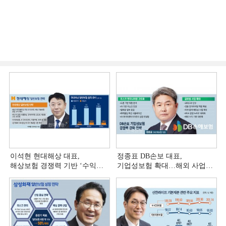
이석현 현대해상 대표,
정종표 DB손보 대표,
해상보험 경쟁력 기반 ‘수익
기업성보험 확대…해외 사업
다변화ʼ [손보사 일반보험 전략
다변화 [손보사 일반보험 전략
(3)]
(2)]