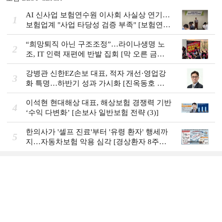
AI 신사업 보험연수원 이사회 사실상 연기…
1
보험업계 "사업 타당성 검증 부족" [보험연수
원 AI사업 논란]
“희망퇴직 아닌 구조조정”…라이나생명 노
2
조, IT 인력 재편에 반발 집회 [막 오른 금융
권 하투(夏鬪)]
강병관 신한EZ손보 대표, 적자 개선·영업강
3
화 특명…하반기 성과 가시화 [진옥동호 신
한금융, 부스트업 점검]
이석현 현대해상 대표, 해상보험 경쟁력 기반
4
‘수익 다변화ʼ [손보사 일반보험 전략 (3)]
한의사가 '셀프 진료'부터 '유령 환자' 행세까
5
지…자동차보험 악용 심각 [경상환자 8주룰
도입 초읽기]