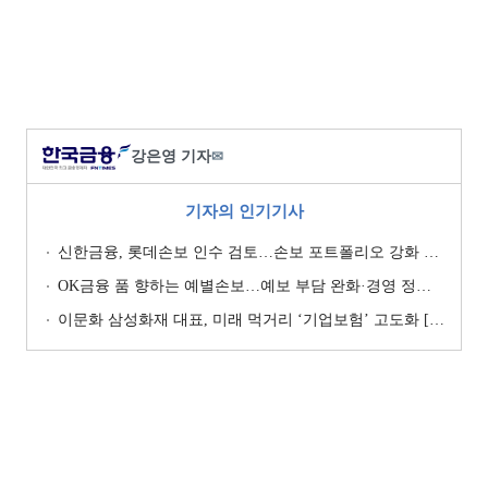
강은영 기자
✉
기자의 인기기사
신한금융, 롯데손보 인수 검토…손보 포트폴리오 강화 승부수 [보험사 M&A 지형도]
OK금융 품 향하는 예별손보…예보 부담 완화·경영 정상화 기대 [예별손보 새 주인 찾기 ④]
이문화 삼성화재 대표, 미래 먹거리 ‘기업보험’ 고도화 [손보사 일반보험 전략 (1)]