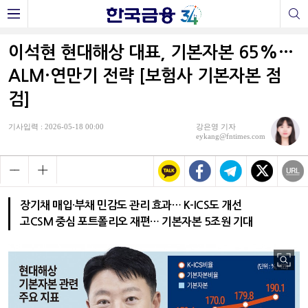
이석현 현대해상 대표, 기본자본 65%…
ALM·연만기 전략 [보험사 기본자본 점
검]
기사입력 : 2026-05-18 00:00
강은영 기자
eykang@fntimes.com
장기채 매입·부채 민감도 관리 효과… K-ICS도 개선
고CSM 중심 포트폴리오 재편… 기본자본 5조원 기대