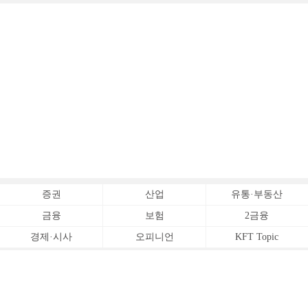
증권
산업
유통·부동산
금융
보험
2금융
경제·시사
오피니언
KFT Topic
전체서비스
Copyrightⓒ
한국금융신문 All Rights Reserved.