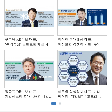
구본욱 KB손보 대표,
이석현 현대해상 대표,
‘수익중심ʼ 일반보험 체질 개선
해상보험 경쟁력 기반 ‘수익
[손보사 일반보험 전략 (4)]
다변화ʼ [손보사 일반보험 전략
(3)]
정종표 DB손보 대표,
이문화 삼성화재 대표, 미래
기업성보험 확대…해외 사업
먹거리 ‘기업보험’ 고도화
다변화 [손보사 일반보험 전략
[손보사 일반보험 전략 (1)]
(2)]