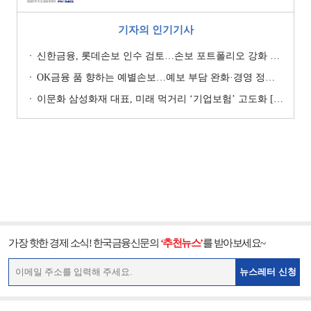
기자의 인기기사
신한금융, 롯데손보 인수 검토…손보 포트폴리오 강화 승부수 [보험사 M&A 지형도]
OK금융 품 향하는 예별손보…예보 부담 완화·경영 정상화 기대 [예별손보 새 주인 찾기 ④]
이문화 삼성화재 대표, 미래 먹거리 ‘기업보험’ 고도화 [손보사 일반보험 전략 (1)]
가장 핫한 경제 소식! 한국금융신문의
‘추천뉴스’
를 받아보세요~
뉴스레터 신청