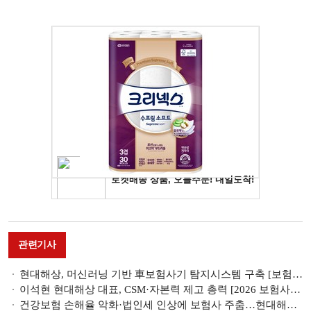
관련기사
현대해상, 머신러닝 기반 車보험사기 탐지시스템 구축 [보험사기 대응 역량 점검]
이석현 현대해상 대표, CSM·자본력 제고 총력 [2026 보험사 경영전략]
건강보험 손해율 악화·법인세 인상에 보험사 주춤…현대해상·한화생명 순익 반토막 [2025 금융사 실적 전망]