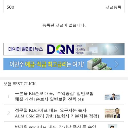
보험 BEST CLICK
구본욱 KB손보 대표, ‘수익중심ʼ 일반보험
1
체질 개선 [손보사 일반보험 전략 (4)]
정문철 KB라이프 대표, 요구자본 늘자
2
ALM·CSM 관리 강화 [보험사 기본자본 점검]
박경원 iM라이프 대표, 장기납 종신 등 수익