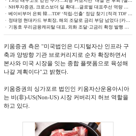
1.8조 태우고도 갇힌 주가…외형 커졌지만 ‘내실’은 후퇴 [셀트리온의 성장통 ②]
NH투자증권, 크로스보더 딜 확대…글로벌 대표주선 역량 부각 [글로벌 선발대 빅5 증권사 (3)]
베이비부머 은퇴 韓…TDF ‘적립-인출’ 정답 찾기 [적격 TDF 중간점검 (하)]
정태영 현대카드 부회장, 해외 조달로 금리 부담 넘었다 [카드 조달 돋보기 (4)]
기동호 우리금융캐피탈 대표, 외화 조달·고금리 확정 발행 최소화 [캐피탈 조달 돋보기 (5)]
키움증권 측은 "미국법인은 디지털자산 인프라 구
축과 양방향 기관 브로커리지로 순차 확장하면서
본사와 미국 시장을 잇는 종합 플랫폼으로 육성해
나갈 계획이다"고 밝혔다.
키움증권의 싱가포르 법인인 키움자산운용아시아
는 비(非)-US(Non-US) 시장 커버리지 허브 역할을
하고 있다.