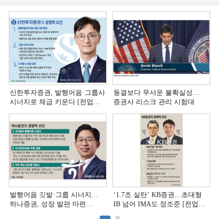
신한투자증권, 발행어음·그룹사
동결보다 무서운 불확실성…
시너지로 체급 키운다 [전업계
증권사 리스크 관리 시험대
추격하는 은행계 증권사 (4)]
발행어음 깃발·그룹 시너지…
‘1.7조 실탄’ KB증권…초대형
하나증권, 성장 발판 마련
IB 넘어 IMA도 정조준 [전업계
[전업계 추격하는 은행계
추격하는 은행계 증권사 (2)]