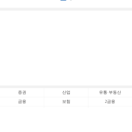
증권사 (3)]
증권
산업
유통·부동산
금융
보험
2금융
경제·시사
오피니언
KFT Topic
전체서비스