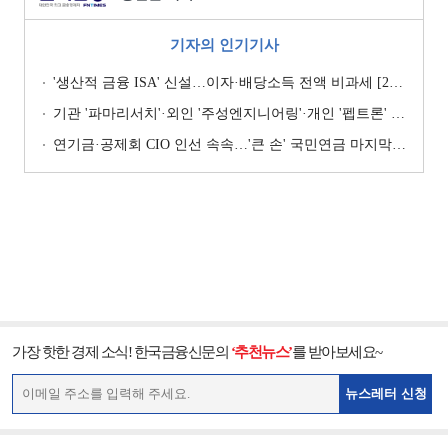
기자의 인기기사
'생산적 금융 ISA' 신설…이자·배당소득 전액 비과세 [2026 세제개편안]
기관 '파마리서치'·외인 '주성엔지니어링'·개인 '펩트론' 1위 [주간 코스닥 순매수- 2026년 7월27일~7월31일]
연기금·공제회 CIO 인선 속속…'큰 손' 국민연금 마지막 타자
가장 핫한 경제 소식! 한국금융신문의
‘추천뉴스’
를 받아보세요~
뉴스레터 신청