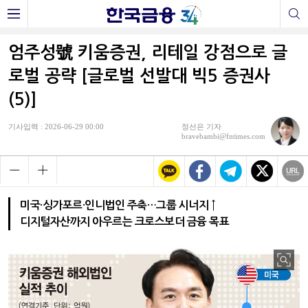
엄주성號 키움증권, 리테일 강점으로 글
로벌 공략 [글로벌 선발대 빅5 증권사
(5)]
기사입력 : 2026-06-29 00:00
정선은 기자
bravebambi@fntimes.com
미국·싱가포르·인니법인 주축…그룹 시너지 ↑
디지털자산까지 아우르는 크로스보더 금융 목표