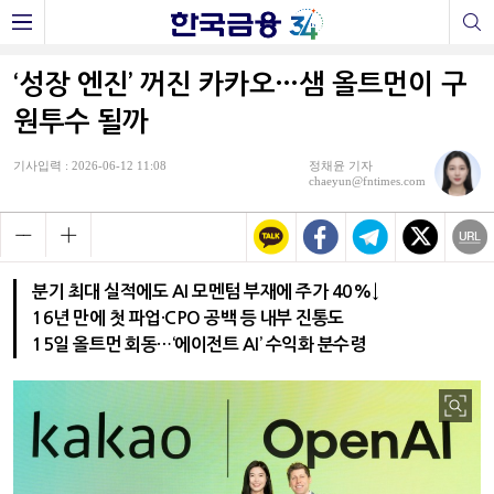
‘성장 엔진’ 꺼진 카카오…샘 올트먼이 구
원투수 될까
기사입력 : 2026-06-12 11:08
정채윤 기자
chaeyun@fntimes.com
분기 최대 실적에도 AI 모멘텀 부재에 주가 40%↓
16년 만에 첫 파업·CPO 공백 등 내부 진통도
15일 올트먼 회동…‘에이전트 AI’ 수익화 분수령