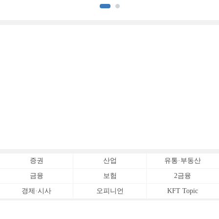
증권
산업
유통·부동산
금융
보험
2금융
경제·시사
오피니언
KFT Topic
전체서비스