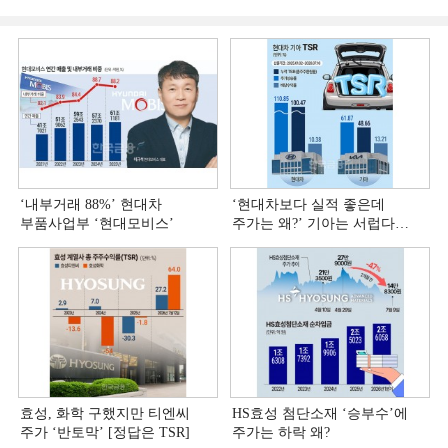
‘내부거래 88%ʼ 현대차
‘현대차보다 실적 좋은데
부품사업부 ‘현대모비스ʼ
주가는 왜?ʼ 기아는 서럽다
[정답은 TSR]
효성, 화학 구했지만 티엔씨
HS효성 첨단소재 ‘승부수’에
주가 ‘반토막’ [정답은 TSR]
주가는 하락 왜?