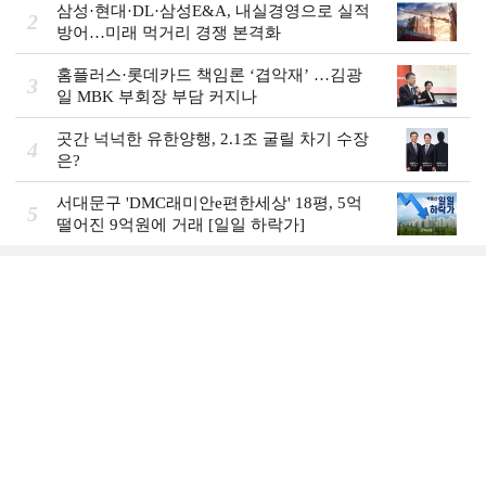
삼성·현대·DL·삼성E&A, 내실경영으로 실적
2
방어…미래 먹거리 경쟁 본격화
홈플러스·롯데카드 책임론 ‘겹악재’ …김광
3
일 MBK 부회장 부담 커지나
곳간 넉넉한 유한양행, 2.1조 굴릴 차기 수장
4
은?
서대문구 'DMC래미안e편한세상' 18평, 5억
5
떨어진 9억원에 거래 [일일 하락가]