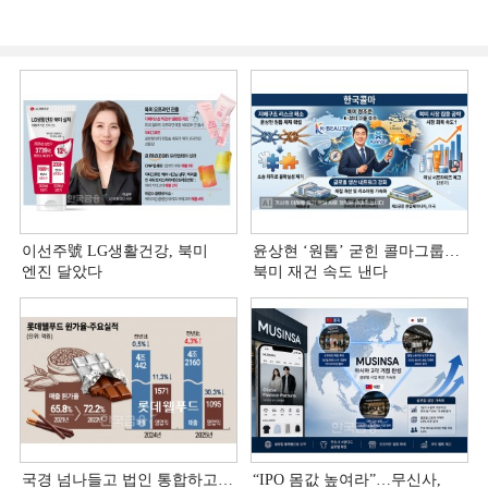
이선주號 LG생활건강, 북미
윤상현 ‘원톱ʼ 굳힌 콜마그룹…
엔진 달았다
북미 재건 속도 낸다
국경 넘나들고 법인 통합하고…
“IPO 몸값 높여라”…무신사,