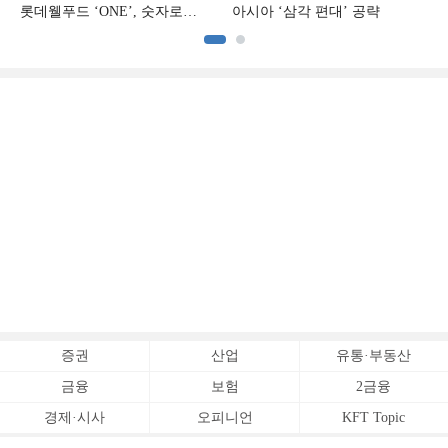
롯데웰푸드 ‘ONE’, 숫자로
아시아 ‘삼각 편대’ 공략
증명하다
증권
산업
유통·부동산
금융
보험
2금융
경제·시사
오피니언
KFT Topic