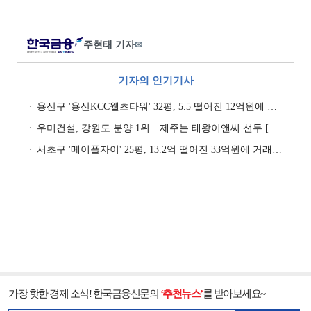
주현태 기자
✉
기자의 인기기사
용산구 '용산KCC웰츠타워' 32평, 5.5 떨어진 12억원에 거래 [일일 하락가]
우미건설, 강원도 분양 1위…제주는 태왕이앤씨 선두 [이 지역 분양왕-강원·제주]
서초구 '메이플자이' 25평, 13.2억 떨어진 33억원에 거래 [일일 하락가]
가장 핫한 경제 소식! 한국금융신문의
‘추천뉴스’
를 받아보세요~