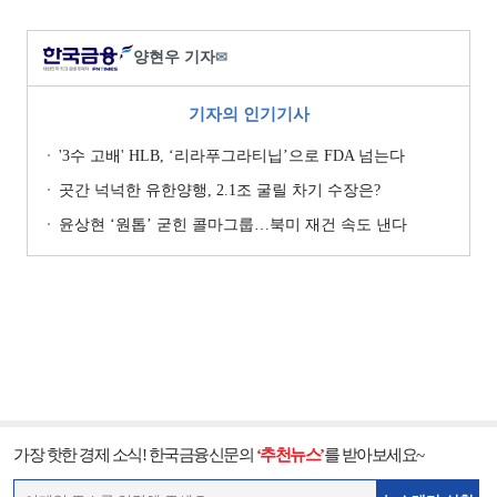
양현우 기자
✉
기자의 인기기사
'3수 고배' HLB, ‘리라푸그라티닙’으로 FDA 넘는다
곳간 넉넉한 유한양행, 2.1조 굴릴 차기 수장은?
윤상현 ‘원톱ʼ 굳힌 콜마그룹…북미 재건 속도 낸다
가장 핫한 경제 소식! 한국금융신문의
‘추천뉴스’
를 받아보세요~