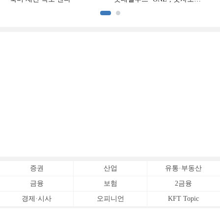
증명하다
증권
산업
유통·부동산
금융
보험
2금융
경제·시사
오피니언
KFT Topic