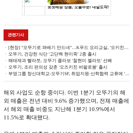
관련기사
[현장] "오뚜기로 꽈배기 만드네"…K푸드 요리교실, '오키친 스튜디오' 가보니
오뚜기, 건강한 식단 '고단백 현미죽' 2종 출시
해태제과 빨라쪼, 오뚜기 콜라보 '찰현미 젤라또' 선봬
오뚜기, 조리 편의성 갖춘 '오즈키친 버팔로봉' 출시
부영그룹 창신대학교-오뚜기SF, 취업지원·산학협력 교류에 '맞손'
해외 사업도 순항 중이다. 이번 1분기 오뚜기의 해
외 매출은 전년 대비 9.6% 증가했으며, 전체 매출에
서 해외 매출 비중도 지난해 1분기 10.9%에서
11.5%로 확대됐다.