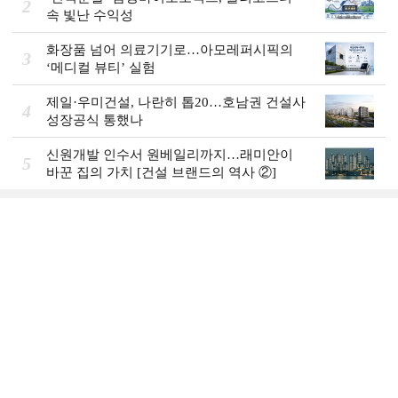
2
속 빛난 수익성
화장품 넘어 의료기기로…아모레퍼시픽의
3
‘메디컬 뷰티’ 실험
제일·우미건설, 나란히 톱20…호남권 건설사
4
성장공식 통했나
신원개발 인수서 원베일리까지…래미안이
5
바꾼 집의 가치 [건설 브랜드의 역사 ②]