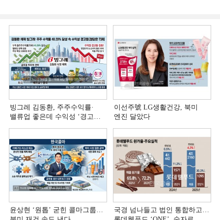
빙그레 김동환, 주주수익률·
이선주號 LG생활건강, 북미
밸류업 좋은데 수익성 ‘경고등ʼ
엔진 달았다
[정답은 TSR]
윤상현 ‘원톱ʼ 굳힌 콜마그룹…
국경 넘나들고 법인 통합하고…
북미 재건 속도 낸다
롯데웰푸드 ‘ONE’, 숫자로