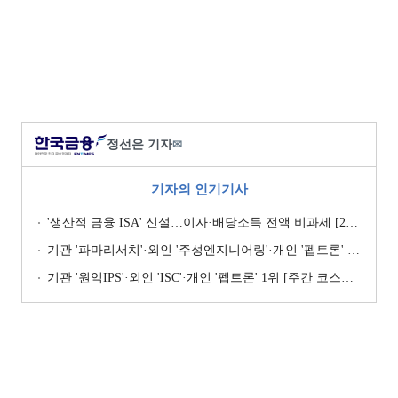
정선은 기자
✉
기자의 인기기사
'생산적 금융 ISA' 신설…이자·배당소득 전액 비과세 [2026 세제개편안]
기관 '파마리서치'·외인 '주성엔지니어링'·개인 '펩트론' 1위 [주간 코스닥 순매수- 2026년 7월27일~7월31일]
기관 '원익IPS'·외인 'ISC'·개인 '펩트론' 1위 [주간 코스닥 순매수- 2026년 7월6일~7월10일]