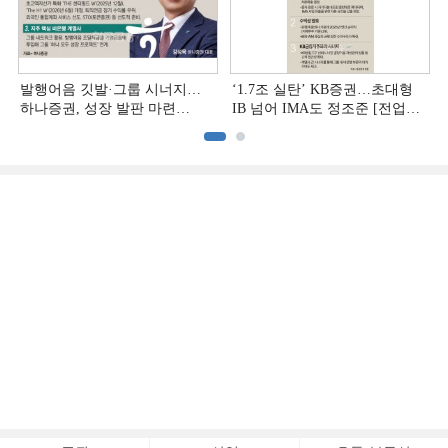
발행어음 깃발·그룹 시너지…
‘1.7조 실탄’ KB증권…초대형
하나증권, 성장 발판 마련
IB 넘어 IMA도 정조준 [전업계
[전업계 추격하는 은행계
추격하는 은행계 증권사 (2)]
증권사 (3)]