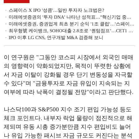
스페이스 X IPO '성큼'…일반 투자자 노크법은?
미래에셋증권의 '투자 DNA' 나타난 성적표…"혁신기업 중심 포트폴리오 재편" [금융사 2026 1분기 실적]
미래에셋증권, 증권업계 최초 분기 순익 '1조 클럽'…'스페이스X 효과'에 WM·글로벌 양날개 [금융사 2026 1분기 실적]
최우형號 케이뱅크, SOHO대출 2.8조로 ‘퀀텀점프’…CET1 19%대 진입 [금융사 2026 1분기 실적]
IPO 이후 LG CNS, 연구개발 M&A 검증해 보니
이 연구원은 "그동안 코스피 시장에서 외국인 매매
의 영향력이 약화되었지만, 목적이 뚜렷한 상황에
서 자금 이탈이 강화될 경우 단기 변동성을 자극할
수 있다"며 "금융투자로 자금 유입이 지속되는 지
여부에 따라 낙폭이 결정될 전망"이라고 판단했다.
나스닥100과 S&P500 지수 조기 편입 가능성 등도
체크 포인트다. 내부자 락업 물량이 점진적으로 해
제되며 유동 시총 증가분만큼 지수 편입비도 늘어
나 유입 가능한 패시브 자금 규모도 커진다는 분석