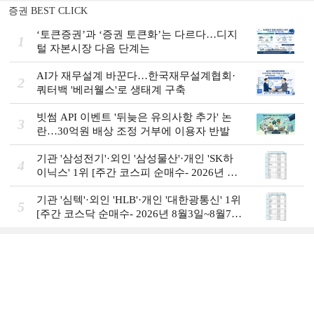
증권 BEST CLICK
‘토큰증권’과 ‘증권 토큰화’는 다르다…디지
1
털 자본시장 다음 단계는
AI가 재무설계 바꾼다…한국재무설계협회·
2
쿼터백 '베러웰스'로 생태계 구축
빗썸 API 이벤트 '뒤늦은 유의사항 추가' 논
3
란…30억원 배상 조정 거부에 이용자 반발
기관 '삼성전기'·외인 '삼성물산'·개인 'SK하
4
이닉스' 1위 [주간 코스피 순매수- 2026년 8
월3일~8월7일]
기관 '심텍'·외인 'HLB'·개인 '대한광통신' 1위
5
[주간 코스닥 순매수- 2026년 8월3일~8월7
일]