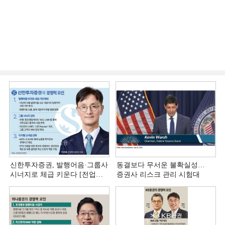
신한투자증권, 발행어음·그룹사
동결보다 무서운 불확실성…
시너지로 체급 키운다 [전업계
증권사 리스크 관리 시험대
추격하는 은행계 증권사 (4)]