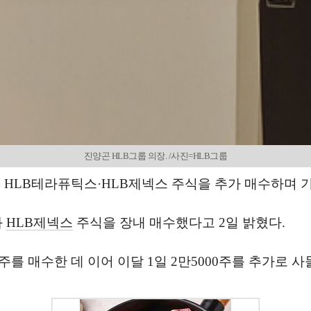
진양곤 HLB그룹 의장. /사진=HLB그룹
이 HLB테라퓨틱스·HLB제넥스 주식을 추가 매수하며 
와
HLB제넥스
주식을 장내 매수했다고 2일 밝혔다.
주를 매수한 데 이어 이달 1일 2만5000주를 추가로 사