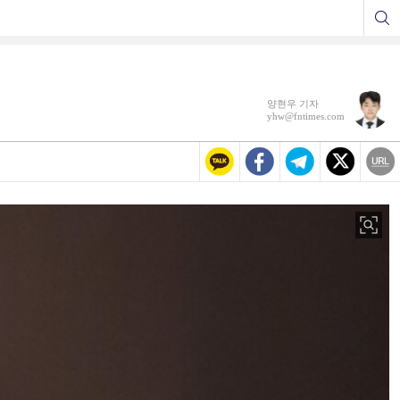
양현우 기자
yhw@fntimes.com