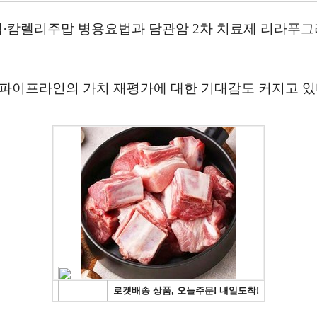
닙·캄렐리주맙 병용요법과 담관암 2차 치료제 리라푸그
 파이프라인의 가치 재평가에 대한 기대감도 커지고 있