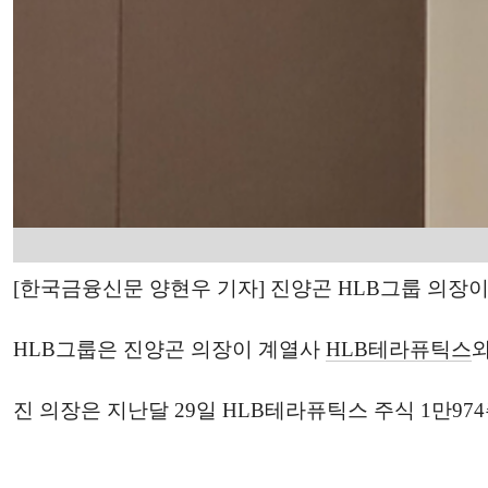
[한국금융신문 양현우 기자] 진양곤 HLB그룹 의장
HLB그룹은 진양곤 의장이 계열사
HLB테라퓨틱스
진 의장은 지난달 29일 HLB테라퓨틱스 주식 1만974