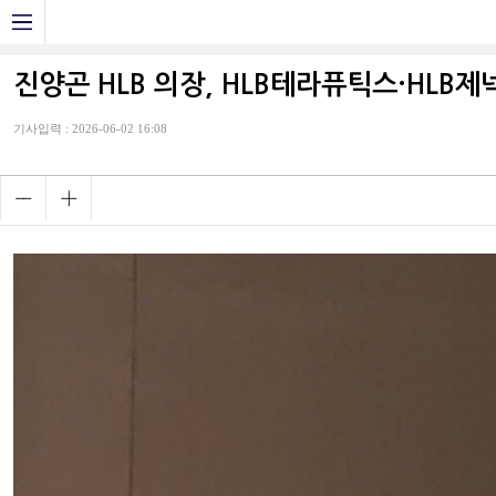
진양곤 HLB 의장, HLB테라퓨틱스·HLB제
기사입력 : 2026-06-02 16:08