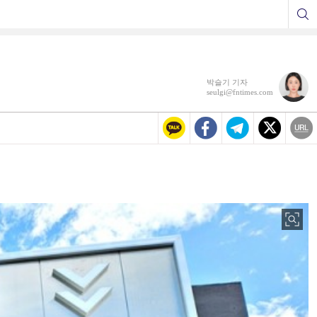
박슬기 기자
seulgi@fntimes.com