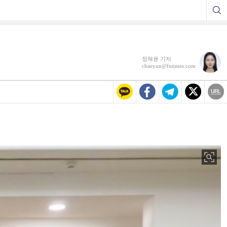
정채윤 기자
chaeyun@fntimes.com