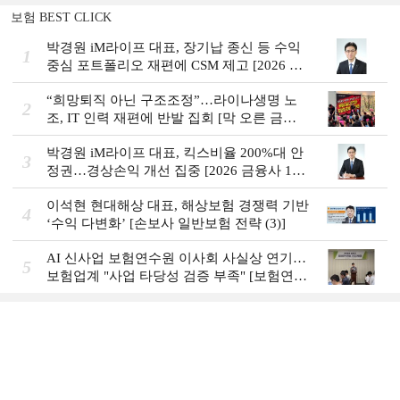
보험 BEST CLICK
박경원 iM라이프 대표, 장기납 종신 등 수익
1
중심 포트폴리오 재편에 CSM 제고 [2026 금
융사 상반기 실적]
“희망퇴직 아닌 구조조정”…라이나생명 노
2
조, IT 인력 재편에 반발 집회 [막 오른 금융
권 하투(夏鬪)]
박경원 iM라이프 대표, 킥스비율 200%대 안
3
정권…경상손익 개선 집중 [2026 금융사 1분
기 실적]
이석현 현대해상 대표, 해상보험 경쟁력 기반
4
‘수익 다변화ʼ [손보사 일반보험 전략 (3)]
AI 신사업 보험연수원 이사회 사실상 연기…
5
보험업계 "사업 타당성 검증 부족" [보험연수
원 AI사업 논란]