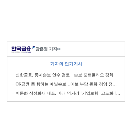
강은영 기자
✉
기자의 인기기사
신한금융, 롯데손보 인수 검토…손보 포트폴리오 강화 승부수 [보험사 M&A 지형도]
OK금융 품 향하는 예별손보…예보 부담 완화·경영 정상화 기대 [예별손보 새 주인 찾기 ④]
이문화 삼성화재 대표, 미래 먹거리 ‘기업보험’ 고도화 [손보사 일반보험 전략 (1)]