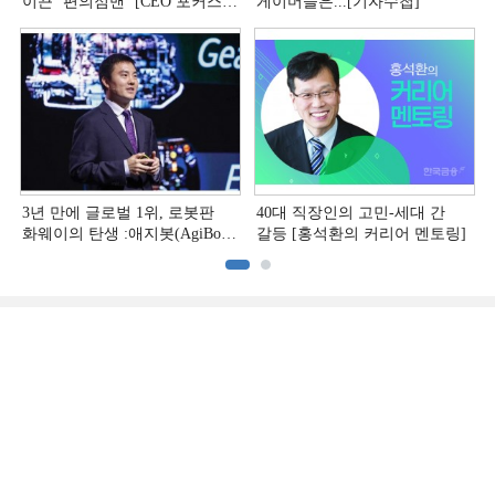
이끈 ‘편의점맨ʼ [CEO 포커스
게이머들은...[기자수첩]
(上)]
3년 만에 글로벌 1위, 로봇판
40대 직장인의 고민-세대 간
화웨이의 탄생 :애지봇(AgiBot·
갈등 [홍석환의 커리어 멘토링]
智元机器人)의 시대 [전병서의
中 첨단기업 리포트⑬]