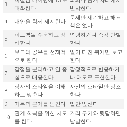
적절한 타이밍에 1:1로
회의나 공개 자리에서
3
대화한다
반박한다
문제만 제기하고 해결
4
대안을 함께 제시한다
책은 없다
피드백을 수용하고 정
변명하거나 즉각 반발
5
리한다
한다
보고와 공유를 선제적
일이 터진 뒤에만 보고
6
으로 한다
한다
감정을 분리하고 일 중
감정적으로 반응하거
7
심으로 대응한다
나 태도로 표현한다
상사의 스타일을 이해
자신의 스타일만 강조
8
하고 맞춘다
한다
9
기록과 근거를 남긴다
말만 앞선다
관계 회복을 위한 시도
거리 두기와 뒷담화만
10
를 한다
남발한다