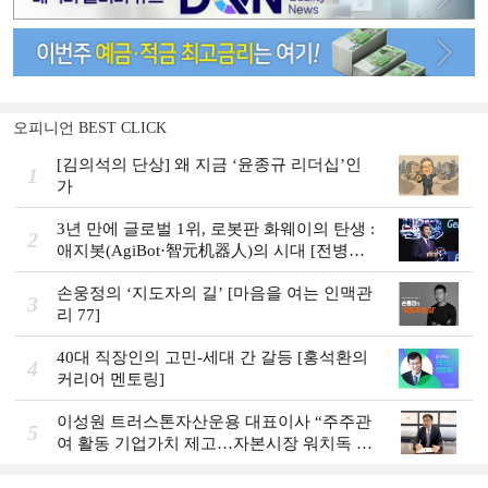
오피니언 BEST CLICK
[김의석의 단상] 왜 지금 ‘윤종규 리더십’인
1
가
3년 만에 글로벌 1위, 로봇판 화웨이의 탄생 :
2
애지봇(AgiBot·智元机器人)의 시대 [전병서
의 中 첨단기업 리포트⑬]
손웅정의 ‘지도자의 길’ [마음을 여는 인맥관
3
리 77]
40대 직장인의 고민-세대 간 갈등 [홍석환의
4
커리어 멘토링]
이성원 트러스톤자산운용 대표이사 “주주관
5
여 활동 기업가치 제고…자본시장 워치독 역
할”