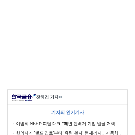
전하경 기자
✉
기자의 인기기사
이범희 NBH캐피탈 대표 “매년 텐배거 기업 발굴 저력…올해 ROE 20% 목표”
한의사가 '셀프 진료'부터 '유령 환자' 행세까지…자동차보험 악용 심각 [경상환자 8주룰 도입 초읽기]