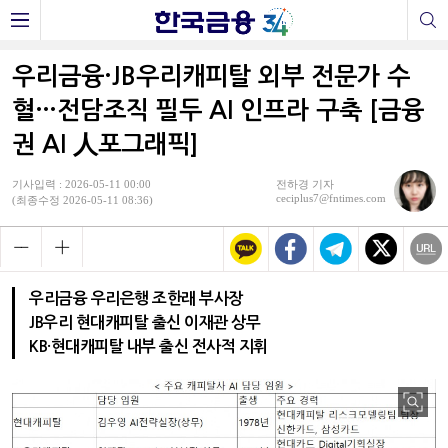
우리금융·JB우리캐피탈 외부 전문가 수
혈…전담조직 필두 AI 인프라 구축 [금융
권 AI 人포그래픽]
기사입력 : 2026-05-11 00:00
전하경 기자
ceciplus7@fntimes.com
(최종수정 2026-05-11 08:36)
우리금융 우리은행 조한래 부사장
JB우리 현대캐피탈 출신 이재관 상무
KB·현대캐피탈 내부 출신 전사적 지휘