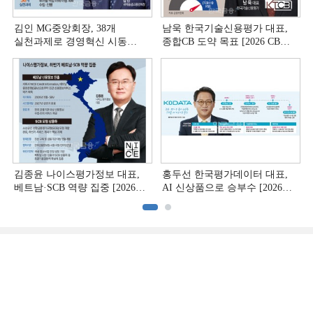
김인 MG중앙회장, 38개
남욱 한국기술신용평가 대표,
실천과제로 경영혁신 시동
종합CB 도약 목표 [2026 CB사
[상호금융 경영혁신 진단 ①]
하반기 전략 ③]
김종윤 나이스평가정보 대표,
홍두선 한국평가데이터 대표,
베트남·SCB 역량 집중 [2026
AI 신상품으로 승부수 [2026
CB사 하반기 전략 ②]
CB사 하반기 전략 ①]