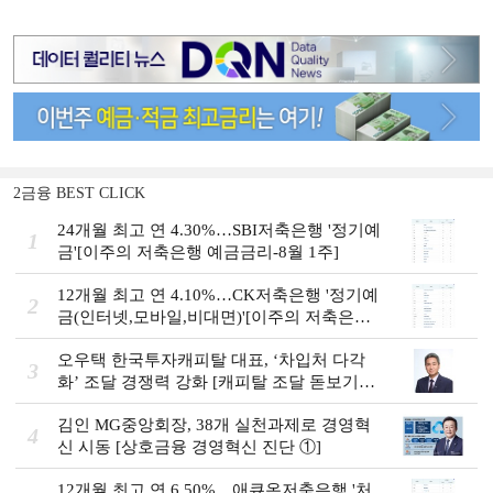
2금융 BEST CLICK
24개월 최고 연 4.30%…SBI저축은행 '정기예
1
금'[이주의 저축은행 예금금리-8월 1주]
12개월 최고 연 4.10%…CK저축은행 '정기예
2
금(인터넷,모바일,비대면)'[이주의 저축은행
예금금리-8월 1주]
오우택 한국투자캐피탈 대표, ‘차입처 다각
3
화ʼ 조달 경쟁력 강화 [캐피탈 조달 돋보기
(12)]
김인 MG중앙회장, 38개 실천과제로 경영혁
4
신 시동 [상호금융 경영혁신 진단 ①]
12개월 최고 연 6.50%…애큐온저축은행 '처