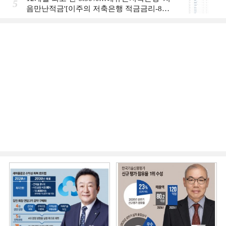
5
음만난적금'[이주의 저축은행 적금금리-8월
1주]