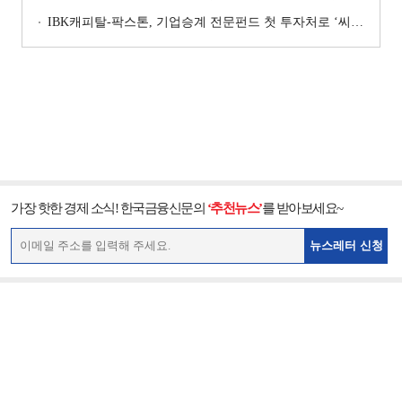
IBK캐피탈-팍스톤, 기업승계 전문펀드 첫 투자처로 ‘씨엠디기술단’ 낙점 [캐피탈사 돋보기]
가장 핫한 경제 소식! 한국금융신문의
‘추천뉴스’
를 받아보세요~
뉴스레터 신청