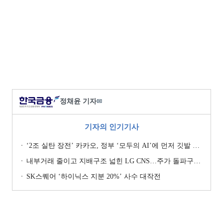
정채윤 기자
✉
기자의 인기기사
‘2조 실탄 장전’ 카카오, 정부 ‘모두의 AI’에 먼저 깃발 꽂은 셈법
내부거래 줄이고 지배구조 넓힌 LG CNS…주가 돌파구는 ‘RX’ [기업지배구조 보고서]
SK스퀘어 ‘하이닉스 지분 20%’ 사수 대작전