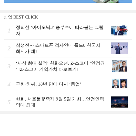
산업 BEST CLICK
정의선 ‘아이오닉3ʼ 승부수에 따라붙는 그림
1
자
삼성전자 스마트폰 적자인데 폴드8 한국서
2
최저가 왜?
‘사상 최대 실적ʼ 한화오션, Z-스코어 ‘안정권
3
ʼ [Z-스코어 기업가치 바로보기]
4
구씨·허씨, 18년 만에 다시 ‘동업’
한화, 서울불꽃축제 9월 5일 개최…안전인력
5
역대 최대