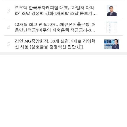
예금금리-8월 1주]
오우택 한국투자캐피탈 대표, ‘차입처 다각
3
화ʼ 조달 경쟁력 강화 [캐피탈 조달 돋보기
(12)]
12개월 최고 연 6.50%…애큐온저축은행 '처
4
음만난적금'[이주의 저축은행 적금금리-8월
1주]
김인 MG중앙회장, 38개 실천과제로 경영혁
5
신 시동 [상호금융 경영혁신 진단 ①]