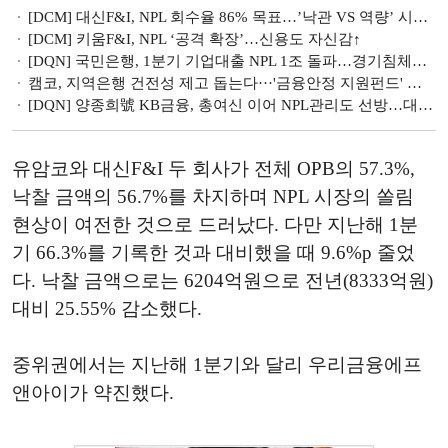
[DCM] 대신F&I, NPL 회수율 86% 목표…’낙관 VS 역량’ 시험대
[DCM] 키움F&I, NPL ‘공격 확장’…신용도 자신감↑
[DQN] 국민은행, 1분기 기업대출 NPL 1조 돌파…경기침체에 중기·자영업 위기
캠코, 지역은행 건전성 제고 돕는다···'금융안정 지원펀드' 조성
[DQN] 양종희號 KB금융, 총여신 이어 NPL관리도 선방…대손충당금 늘리는 지주들 [2025 1분기 리그테이블]
유암코와 대신F&I 두 회사가 전체 OPB의 57.3%,
낙찰 금액의 56.7%를 차지하며 NPL 시장의 쏠림
현상이 여전한 것으로 드러났다. 다만 지난해 1분
기 66.3%를 기록한 것과 대비했을 때 9.6%p 줄었
다. 낙찰 금액으로는 6204억원으로 전년(8333억원)
대비 25.55% 감소했다.
중위권에서는 지난해 1분기와 달리 우리금융에프
앤아이가 약진했다.