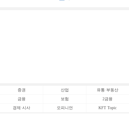
증권
산업
유통·부동산
금융
보험
2금융
경제·시사
오피니언
KFT Topic
전체서비스