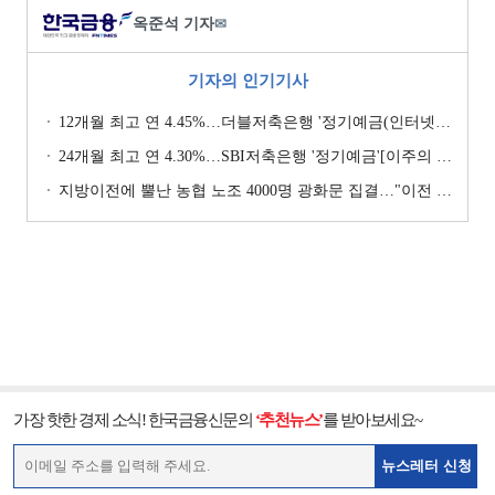
옥준석 기자
✉
기자의 인기기사
12개월 최고 연 4.45%…더블저축은행 '정기예금(인터넷뱅킹, 스마트뱅킹)' [이주의 저축은행 예금금리-7월 4주]
24개월 최고 연 4.30%…SBI저축은행 '정기예금'[이주의 저축은행 예금금리-8월 1주]
지방이전에 뿔난 농협 노조 4000명 광화문 집결…"이전 강요 시 금융노조 총파업 불사" [막 오른 금융권 하투(夏鬪)]
가장 핫한 경제 소식! 한국금융신문의
‘추천뉴스’
를 받아보세요~
뉴스레터 신청