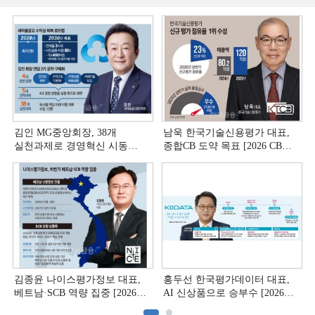
김인 MG중앙회장, 38개
남욱 한국기술신용평가 대표,
실천과제로 경영혁신 시동
종합CB 도약 목표 [2026 CB사
[상호금융 경영혁신 진단 ①]
하반기 전략 ③]
김종윤 나이스평가정보 대표,
홍두선 한국평가데이터 대표,
베트남·SCB 역량 집중 [2026
AI 신상품으로 승부수 [2026
CB사 하반기 전략 ②]
CB사 하반기 전략 ①]