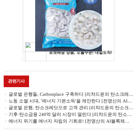
관련기사
글로벌 은행들, Carbonplace 구축하다 [리챠드윤의 탄소크레딧 이야기③]
노동 소멸 시대, '에너지 기본소득'을 제안한다 [전명산의 AI블록체인도시 이야기③]
글로벌 은행, 탄소크레딧으로 고객 관리 [리챠드윤의 탄소크레딧 이야기②]
기후·탄소금융 240억 달러 시장이 열린다 [리챠드윤의 탄소크레딧 이야기①]
에너지 위기를 에너지 자립의 기회로! [전명산의 AI블록체인도시 이야기②]