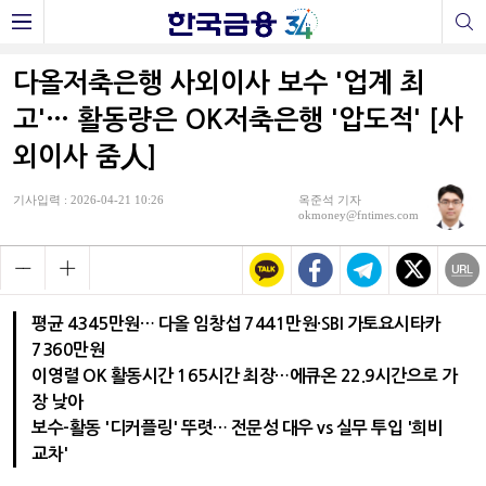
다올저축은행 사외이사 보수 '업계 최
고'… 활동량은 OK저축은행 '압도적' [사
외이사 줌人]
기사입력 : 2026-04-21 10:26
옥준석 기자
okmoney@fntimes.com
평균 4345만원… 다올 임창섭 7441만원·SBI 가토요시타카
7360만원
이영렬 OK 활동시간 165시간 최장…에큐온 22.9시간으로 가
장 낮아
보수-활동 '디커플링' 뚜렷… 전문성 대우 vs 실무 투입 '희비
교차'