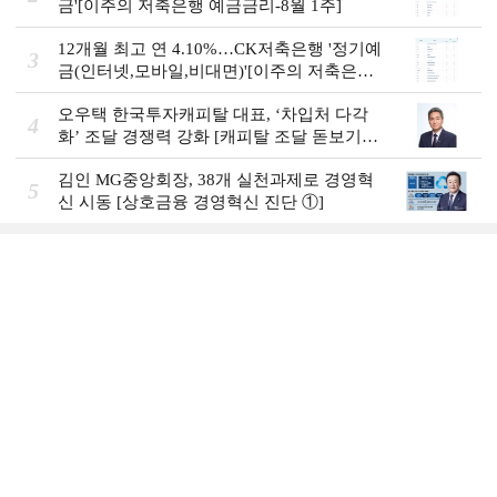
금'[이주의 저축은행 예금금리-8월 1주]
12개월 최고 연 4.10%…CK저축은행 '정기예
3
금(인터넷,모바일,비대면)'[이주의 저축은행
예금금리-8월 1주]
오우택 한국투자캐피탈 대표, ‘차입처 다각
4
화ʼ 조달 경쟁력 강화 [캐피탈 조달 돋보기
(12)]
김인 MG중앙회장, 38개 실천과제로 경영혁
5
신 시동 [상호금융 경영혁신 진단 ①]