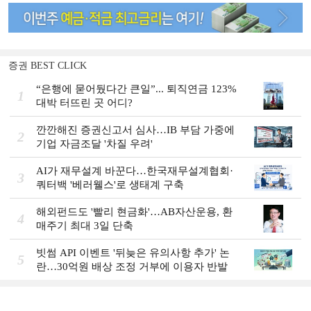
증권 BEST CLICK
“은행에 묻어뒀다간 큰일”... 퇴직연금 123%
1
대박 터뜨린 곳 어디?
깐깐해진 증권신고서 심사…IB 부담 가중에
2
기업 자금조달 '차질 우려'
AI가 재무설계 바꾼다…한국재무설계협회·
3
쿼터백 '베러웰스'로 생태계 구축
해외펀드도 '빨리 현금화'…AB자산운용, 환
4
매주기 최대 3일 단축
빗썸 API 이벤트 '뒤늦은 유의사항 추가' 논
5
란…30억원 배상 조정 거부에 이용자 반발