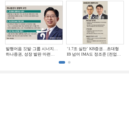
발행어음 깃발·그룹 시너지…
‘1.7조 실탄’ KB증권…초대형
하나증권, 성장 발판 마련
IB 넘어 IMA도 정조준 [전업계
[전업계 추격하는 은행계
추격하는 은행계 증권사 (2)]
증권사 (3)]