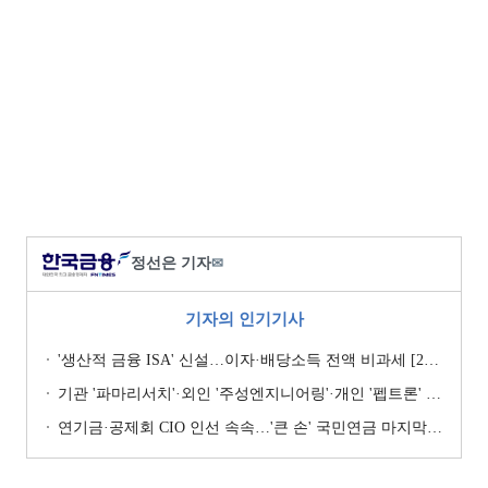
정선은 기자
✉
기자의 인기기사
'생산적 금융 ISA' 신설…이자·배당소득 전액 비과세 [2026 세제개편안]
기관 '파마리서치'·외인 '주성엔지니어링'·개인 '펩트론' 1위 [주간 코스닥 순매수- 2026년 7월27일~7월31일]
연기금·공제회 CIO 인선 속속…'큰 손' 국민연금 마지막 타자