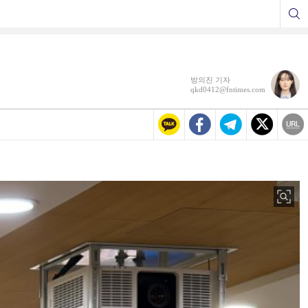
방의진 기자
qkd0412@fntimes.com