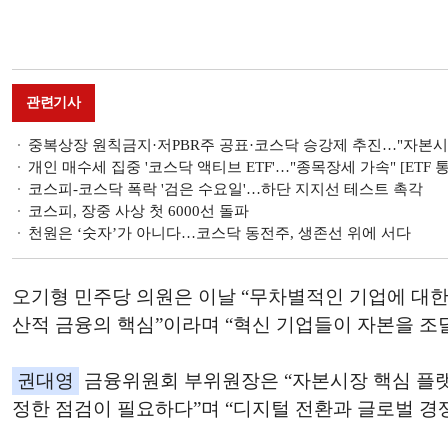
관련기사
중복상장 원칙금지·저PBR주 공표·코스닥 승강제 추진…"자본시장
개인 매수세 집중 '코스닥 액티브 ETF'…"종목장세 가속" [ETF 
코스피-코스닥 폭락 '검은 수요일'…하단 지지선 테스트 촉각
코스피, 장중 사상 첫 6000선 돌파
천원은 ‘숫자’가 아니다…코스닥 동전주, 생존선 위에 서다
오기형 민주당 의원은 이날 “무차별적인 기업에 대한
산적 금융의 핵심”이라며 “혁신 기업들이 자본을 조
권대영
금융위원회 부위원장은 “자본시장 핵심 플랫
정한 점검이 필요하다”며 “디지털 전환과 글로벌 경