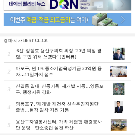
경제·시사 BEST CLICK
'6선' 장정호 용산구의회 의장 "20년 의정 경
1
험, 구민 위해 쓰겠다" [인터뷰]
마포구, 연 1% 중소기업육성기금 20억원 융
2
자…11일까지 접수
신길동 일대 '신통기획' 재개발 시동…영등포
3
구, 행정지원 강화
영등포구, '재개발·재건축 신속추진지원단'
4
출범…현장 밀착 지원 가동
용산구자원봉사센터, 가족 체험형 환경봉사
5
단 운영…탄소중립 실천 확산