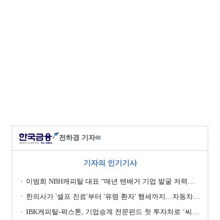
전하경 기자
✉
기자의 인기기사
이범희 NBH캐피탈 대표 “매년 텐배거 기업 발굴 저력…올해 ROE 20% 목표”
한의사가 '셀프 진료'부터 '유령 환자' 행세까지…자동차보험 악용 심각 [경상환자 8주룰 도입 초읽기]
IBK캐피탈-팍스톤, 기업승계 전문펀드 첫 투자처로 ‘씨엠디기술단’ 낙점 [캐피탈사 돋보기]