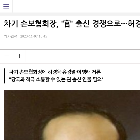
차기 손보협회장, '官' 출신 경쟁으로…허
기사입력 : 2023-11-07 16:45
차기 손보협회장에 허경욱·유광열·이병래 거론
"당국과 적극 소통할 수 있는 관 출신 인물 필요"