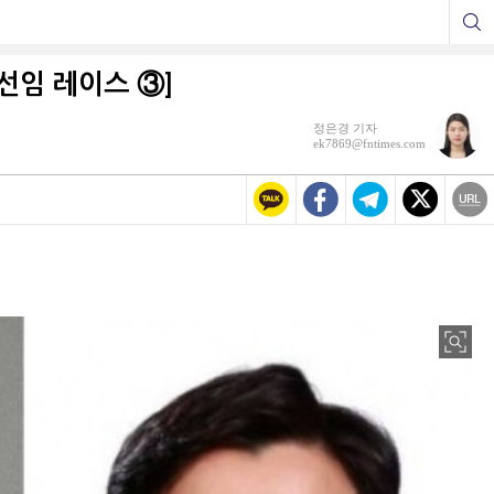
선임 레이스 ③]
정은경 기자
ek7869@fntimes.com