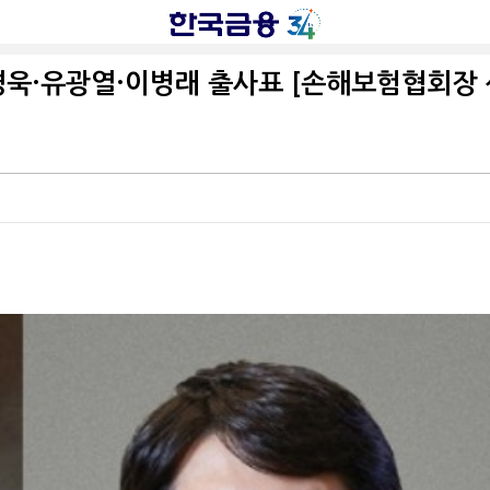
경욱·유광열·이병래 출사표 [손해보험협회장 