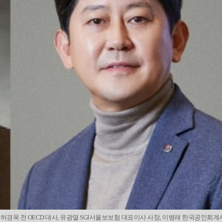
 허경욱 전 OECD 대사, 유광열 SGI서울보보험 대표이사 사장, 이병래 한국공인회