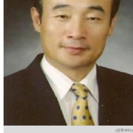
(왼쪽부터)