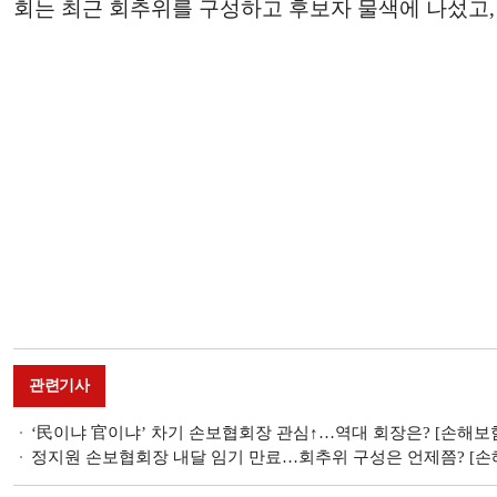
회는 최근 회추위를 구성하고 후보자 물색에 나섰고,
관련기사
‘民이냐 官이냐’ 차기 손보협회장 관심↑…역대 회장은? [손해
정지원 손보협회장 내달 임기 만료…회추위 구성은 언제쯤? [