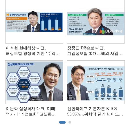
이석현 현대해상 대표,
정종표 DB손보 대표,
해상보험 경쟁력 기반 ‘수익
기업성보험 확대…해외 사업
다변화ʼ [손보사 일반보험 전략
다변화 [손보사 일반보험 전략
(3)]
(2)]
이문화 삼성화재 대표, 미래
신한라이프 기본자본 K-ICS
먹거리 ‘기업보험’ 고도화
95.93%…위험액 관리 난이도
[손보사 일반보험 전략 (1)]
상승 [보험사 기본자본 점검]