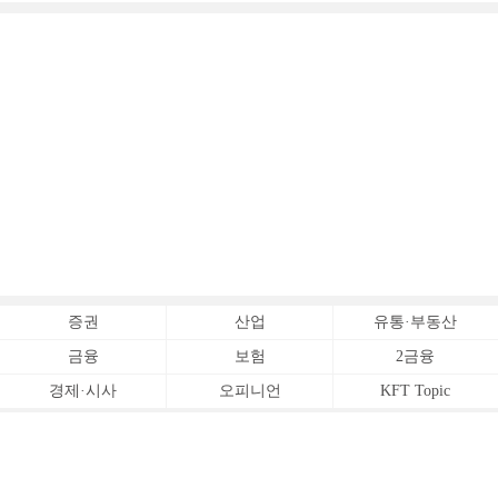
증권
산업
유통·부동산
금융
보험
2금융
경제·시사
오피니언
KFT Topic
전체서비스
Copyrightⓒ
한국금융신문 All Rights Reserved.