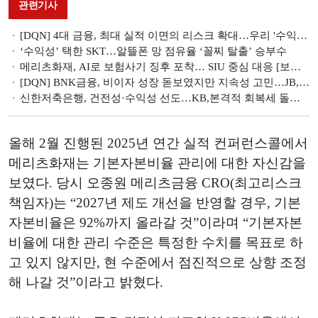
관련기사
[DQN] 4대 금융, 최대 실적 이면의 리스크 확대…우리 '수익성'·하나 '손실흡수력' 과제 [금융사 2026 1분기 리그테이블]
‘수익성’ 택한 SKT…알뜰폰 망 점유율 ‘꼴찌 탈출’ 승부수
메리츠화재, AI로 보험사기 징후 포착… SIU 중심 대응 [보험사기 대응 역량 점검]
[DQN] BNK금융, 비이자 성장 돋보였지만 지속성 고민…JB, 충당금에 ‘발목’
신한저축은행, 건전성·수익성 선도…KB,본격적 회복세 돌입 [KB·신한 맞수 대결]
올해 2월 진행된 2025년 연간 실적 컨퍼런스콜에서
메리츠화재는 기본자본비율 관리에 대한 자신감을
보였다. 당시 오종원 메리츠금융 CRO(최고리스크
책임자)는 “2027년 제도 개선을 반영할 경우, 기본
자본비율은 92%까지 올라갈 것”이라며 “기본자본
비율에 대한 관리 수준은 특정한 수치를 목표로 하
고 있지 않지만, 현 수준에서 점진적으로 상향 조정
해 나갈 것”이라고 밝혔다.