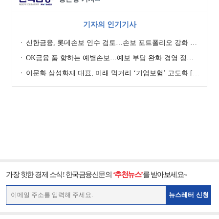
기자의 인기기사
신한금융, 롯데손보 인수 검토…손보 포트폴리오 강화 승부수 [보험사 M&A 지형도]
OK금융 품 향하는 예별손보…예보 부담 완화·경영 정상화 기대 [예별손보 새 주인 찾기 ④]
이문화 삼성화재 대표, 미래 먹거리 ‘기업보험’ 고도화 [손보사 일반보험 전략 (1)]
가장 핫한 경제 소식! 한국금융신문의
‘추천뉴스’
를 받아보세요~
뉴스레터 신청