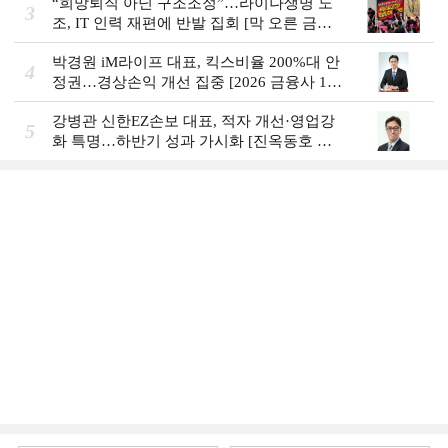
“희망퇴직 아닌 구조조정”…라이나생명 노
3
조, IT 인력 재편에 반발 집회 [막 오른 금융
권 하투(夏鬪)]
박경원 iM라이프 대표, 킥스비율 200%대 안
4
정권…경상손익 개선 집중 [2026 금융사 1분
기 실적]
강병관 신한EZ손보 대표, 적자 개선·영업강
5
화 특명…하반기 성과 가시화 [진옥동호 신
한금융, 부스트업 점검]