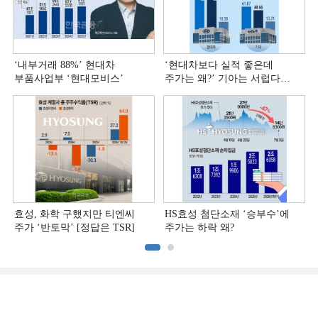
‘내부거래 88%ʼ 현대차
‘현대차보다 실적 좋은데
부품사업부 ‘현대모비스ʼ
주가는 왜?ʼ 기아는 서럽다
[정답은 TSR]
효성, 화학 구했지만 티엔씨
HS효성 첨단소재 ‘승부수’에
주가 ‘반토막’ [정답은 TSR]
주가는 하락 왜?