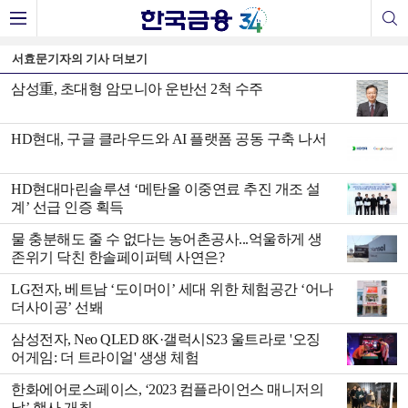
서효문기자의 기사 더보기
삼성重, 초대형 암모니아 운반선 2척 수주
HD현대, 구글 클라우드와 AI 플랫폼 공동 구축 나서
HD현대마린솔루션 ‘메탄올 이중연료 추진 개조 설
계’ 선급 인증 획득
물 충분해도 줄 수 없다는 농어촌공사...억울하게 생
존위기 닥친 한솔페이퍼텍 사연은?
LG전자, 베트남 ‘도이머이’ 세대 위한 체험공간 ‘어나
더사이공’ 선봬
삼성전자, Neo QLED 8K·갤럭시S23 울트라로 '오징
어게임: 더 트라이얼' 생생 체험
한화에어로스페이스, ‘2023 컴플라이언스 매니저의
날’ 행사 개최