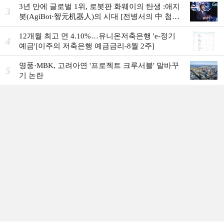
3년 만에 글로벌 1위, 로봇판 화웨이의 탄생 :애지
3
봇(AgiBot·智元机器人)의 시대 [전병서의 中 첨단
기업 리포트⑬]
12개월 최고 연 4.10%…유니온저축은행 'e-정기
4
예금'[이주의 저축은행 예금금리-8월 2주]
영풍·MBK, 고려아연 '프로젝트 크루서블' 말바꾸
5
기 논란