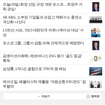
오늘(19일) 회장 선임 규정 개편 포스코…최정우 거
취 관심↑
SK E&S, 소부장 기업들과 손잡고 액화수소 충전소
국산화 나선다
LS전선 사보, ‘2023 대한민국 커뮤니케이션 대상’ 수
상
포스코그룹, 그룹사 담합 피해 선제적으로 예방한다
금호미쓰이화학, 에코바디스 ESG 평가 ‘골드 등급’
획득
삼성重, LNG선 결함으로 3781억 원 배상
에쓰오일, 폐플라스틱 재활용 ‘자원순환 ESG펀드’ 업
무협약
더보기
맨위로