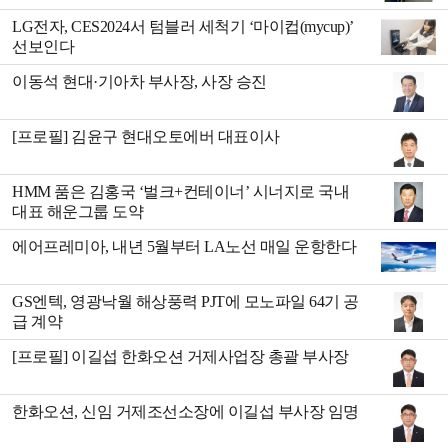
LG전자, CES2024서 텀블러 세척기 ‘마이컵(mycup)’
선보인다
이동석 현대·기아차 부사장, 사장 승진
[프로필] 김윤구 현대오토에버 대표이사
HMM 품은 김홍국 ‘벌크+컨테이너’ 시너지로 국내
대표 해운그룹 도약
에어프레미아, 내년 5월부터 LA노선 매일 운항한다
GS엔텍, 영광낙월 해상풍력 PJT에 모노파일 64기 공
급 계약
[프로필] 이길섭 한화오션 거제사업장 총괄 부사장
한화오션, 신임 거제조선소장에 이길섭 부사장 임명