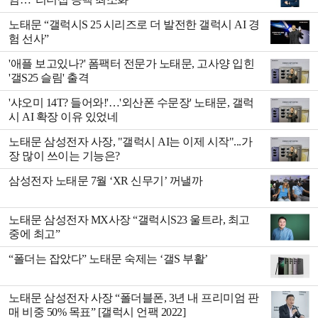
노태문 “갤럭시S 25 시리즈로 더 발전한 갤럭시 AI 경
험 선사”
'애플 보고있나?' 폼팩터 전문가 노태문, 고사양 입힌
'갤S25 슬림' 출격
'샤오미 14T? 들어와!'…'외산폰 수문장' 노태문, 갤럭
시 AI 확장 이유 있었네
노태문 삼성전자 사장, "갤럭시 AI는 이제 시작"...가
장 많이 쓰이는 기능은?
삼성전자 노태문 7월 ‘XR 신무기’ 꺼낼까
노태문 삼성전자 MX사장 “갤럭시S23 울트라, 최고
중에 최고”
“폴더는 잡았다” 노태문 숙제는 ‘갤S 부활’
노태문 삼성전자 사장 “폴더블폰, 3년 내 프리미엄 판
매 비중 50% 목표” [갤럭시 언팩 2022]