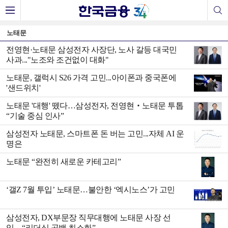
노태문
전영현·노태문 삼성전자 사장단, 노사 갈등 대국민
사과..."노조와 조건없이 대화"
노태문, 갤럭시 S26 가격 고민...아이폰과 중국폰에
'샌드위치'
노태문 '대행' 뗐다…삼성전자, 전영현‧노태문 투톱
“기술 중심 인사”
삼성전자 노태문, 스마트폰 돈 버는 고민...자체 AI 운
명은
노태문 “완전히 새로운 카테고리”
‘갤Z 7월 투입’ 노태문…불안한 ‘엑시노스’가 고민
삼성전자, DX부문장 직무대행에 노태문 사장 선
임…“리더십 공백 최소화”