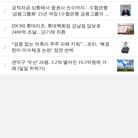
공적자금 상환에서 증권사 인수까지…수협은행
2
'금융그룹화' 25년 여정 [수협은행 금융그룹의 꿈
①]
[DCM] 롯데리츠, 롯데백화점 강남점 담보로
3
2400억 조달…단기채 차환
“검증 없는 억측이 주주 피해 키워”…코리, ‘북경
4
한미 미수채권 논란’ 정면 반박
관악구 '두산' 26평, 3.2억 떨어진 10.5억원에 거
5
래 [일일 하락가]