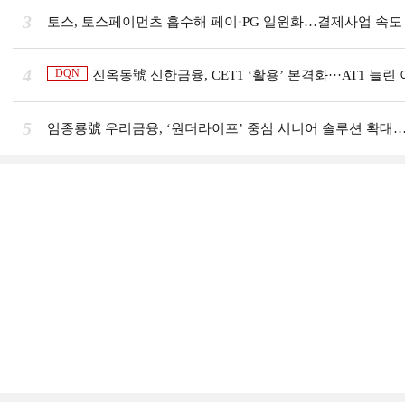
3
토스, 토스페이먼츠 흡수해 페이·PG 일원화…결제사업 속도 
4
DQN
진옥동號 신한금융, CET1 ‘활용’ 본격화···AT1 늘린 이유는 [
5
임종룡號 우리금융, ‘원더라이프’ 중심 시니어 솔루션 확대…