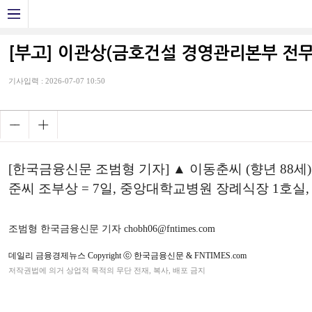
[부고] 이관상(금호건설 경영관리본부 전무
기사입력 : 2026-07-07 10:50
[한국금융신문 조범형 기자] ▲ 이동춘씨 (향년 88
준씨 조부상 = 7일, 중앙대학교병원 장례식장 1호실, 
조범형 한국금융신문 기자 chobh06@fntimes.com
데일리 금융경제뉴스 Copyright ⓒ 한국금융신문 & FNTIMES.com
저작권법에 의거 상업적 목적의 무단 전재, 복사, 배포 금지