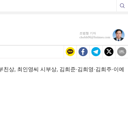
조범형 기자
chobh06@fntimes.com
 부친상, 최인영씨 시부상, 김희준·김희영·김희주·이예