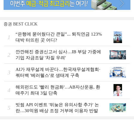
증권 BEST CLICK
“은행에 묻어뒀다간 큰일”... 퇴직연금 123%
1
대박 터뜨린 곳 어디?
깐깐해진 증권신고서 심사…IB 부담 가중에
2
기업 자금조달 '차질 우려'
AI가 재무설계 바꾼다…한국재무설계협회·
3
쿼터백 '베러웰스'로 생태계 구축
해외펀드도 '빨리 현금화'…AB자산운용, 환
4
매주기 최대 3일 단축
빗썸 API 이벤트 '뒤늦은 유의사항 추가' 논
5
란…30억원 배상 조정 거부에 이용자 반발