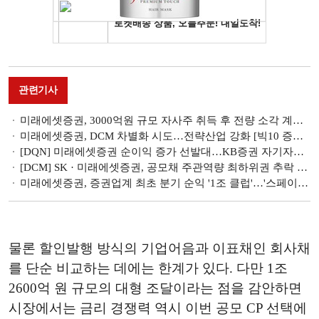
관련기사
미래에셋증권, 3000억원 규모 자사주 취득 후 전량 소각 계획…"주주가치 제고"
미래에셋증권, DCM 차별화 시도…전략산업 강화 [빅10 증권사 DCM 지형도 (8)]
[DQN] 미래에셋증권 순이익 증가 선발대…KB증권 자기자본 확대 [2026 1분기 리그테이블 (3) 성장성]
[DCM] SK · 미래에셋증권, 공모채 주관역량 최하위권 추락 [1분기 리뷰④]
미래에셋증권, 증권업계 최초 분기 순익 '1조 클럽'…'스페이스X 효과'에 WM·글로벌 양날개 [금융사 2026 1분기 실적]
물론 할인발행 방식의 기업어음과 이표채인 회사채
를 단순 비교하는 데에는 한계가 있다. 다만 1조
2600억 원 규모의 대형 조달이라는 점을 감안하면
시장에서는 금리 경쟁력 역시 이번 공모 CP 선택에