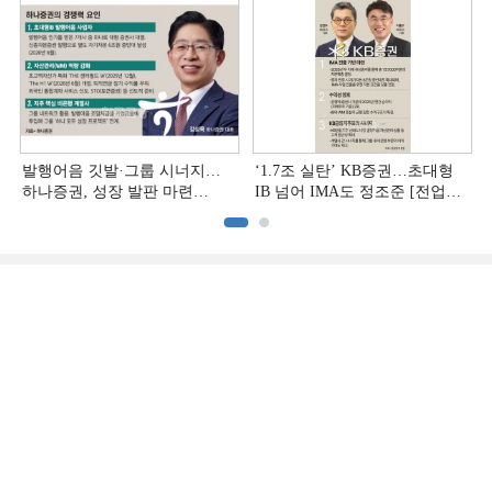
발행어음 깃발·그룹 시너지…
‘1.7조 실탄’ KB증권…초대형
하나증권, 성장 발판 마련
IB 넘어 IMA도 정조준 [전업계
[전업계 추격하는 은행계
추격하는 은행계 증권사 (2)]
증권사 (3)]