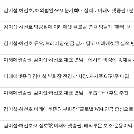
김미섭-허선호, 해외법인·WM 분기최대 실적…미래에셋증권 1분기 영업
김미섭·허선호 담금질에 미래에셋 글로벌·연금 양날개 ‘활짝’ [새 바람 
김미섭·허선호 듀오, 트레이딩·연금 날개 달고 미래에셋證 실적 반등 
미래에셋증권, 김미섭·허선호 대표 연임…이사회 의장에 송재용 
미래에셋증권 김미섭 부회장·전경남 사장, 자사주 6.7만주 매입
미래에셋증권, 김미섭·허선호 대표 연임…투톱 CEO 후보 추천
김미섭·허선호 미래에셋증권 부회장 "글로벌 WM·연금 중심으로 수익
김미섭·허선호·이정호號 미래에셋증권, 해외부문 호조·운용이익 확대…