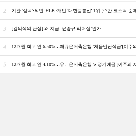
2
기관 '심텍'·외인 'HLB'·개인 '대한광통신' 1위 [주간 코스닥 순매
3
[김의석의 단상] 왜 지금 ‘윤종규 리더십’인가
4
12개월 최고 연 6.50%…애큐온저축은행 '처음만난적금'[이주의
5
12개월 최고 연 4.10%…유니온저축은행 'e-정기예금'[이주의 