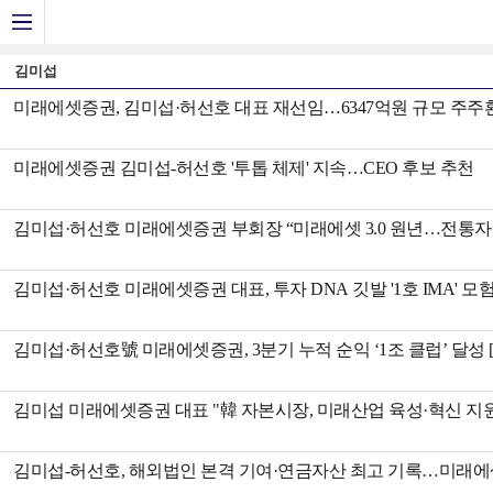
김미섭
미래에셋증권, 김미섭·허선호 대표 재선임…6347억원 규모 주주환원 
미래에셋증권 김미섭-허선호 '투톱 체제' 지속…CEO 후보 추천
김미섭·허선호 미래에셋증권 부회장 “미래에셋 3.0 원년…전통자산·
김미섭·허선호 미래에셋증권 대표, 투자 DNA 깃발 '1호 IMA' 모험
김미섭·허선호號 미래에셋증권, 3분기 누적 순익 ‘1조 클럽’ 달성 [금
김미섭 미래에셋증권 대표 "韓 자본시장, 미래산업 육성·혁신 지원
김미섭-허선호, 해외법인 본격 기여·연금자산 최고 기록…미래에셋증권 