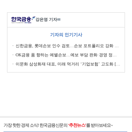
강은영 기자
✉
기자의 인기기사
신한금융, 롯데손보 인수 검토…손보 포트폴리오 강화 승부수 [보험사 M&A 지형도]
OK금융 품 향하는 예별손보…예보 부담 완화·경영 정상화 기대 [예별손보 새 주인 찾기 ④]
이문화 삼성화재 대표, 미래 먹거리 ‘기업보험’ 고도화 [손보사 일반보험 전략 (1)]
가장 핫한 경제 소식! 한국금융신문의
‘추천뉴스’
를 받아보세요~