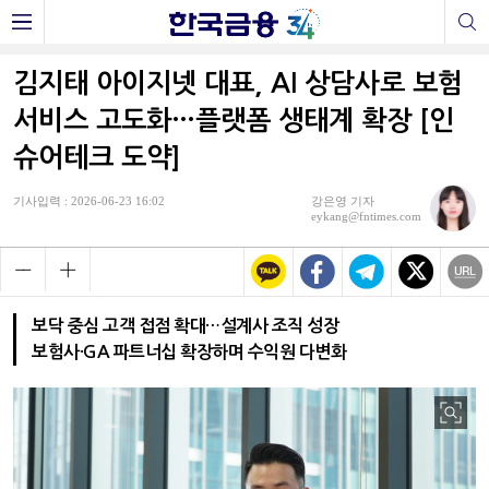
김지태 아이지넷 대표, AI 상담사로 보험
서비스 고도화…플랫폼 생태계 확장 [인
슈어테크 도약]
기사입력 : 2026-06-23 16:02
강은영 기자
eykang@fntimes.com
보닥 중심 고객 접점 확대…설계사 조직 성장
보험사·GA 파트너십 확장하며 수익원 다변화