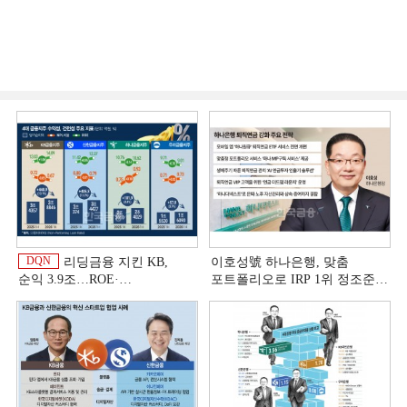
DQN
리딩금융 지킨 KB,
이호성號 하나은행, 맞춤
순익 3.9조…ROE·
포트폴리오로 IRP 1위 정조준
비용효율성까지 선두 [2026
[은행권 연금 방어전]
이
상반기 금융 리그테이블]