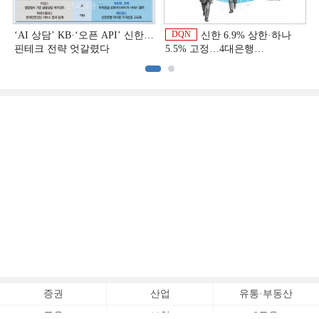
DQN
‘AI 상담’ KB·‘오픈 API’ 신한…
신한 6.9% 상한·하나
핀테크 전략 엇갈렸다
5.5% 고정…4대은행
중금리대출 승부수
이
증권
산업
유통·부동산
금융
보험
2금융