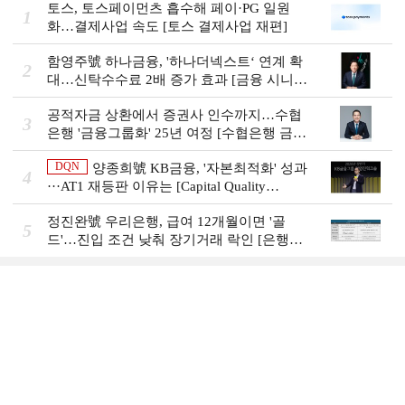
토스, 토스페이먼츠 흡수해 페이·PG 일원
1
화…결제사업 속도 [토스 결제사업 재편]
함영주號 하나금융, '하나더넥스트‘ 연계 확
2
대…신탁수수료 2배 증가 효과 [금융 시니어
비즈니스 돋보기]
공적자금 상환에서 증권사 인수까지…수협
3
은행 '금융그룹화' 25년 여정 [수협은행 금융
그룹의 꿈①]
DQN
양종희號 KB금융, '자본최적화' 성과
4
···AT1 재등판 이유는 [Capital Quality
Review]]
정진완號 우리은행, 급여 12개월이면 '골
5
드'…진입 조건 낮춰 장기거래 락인 [은행권
머니무브 대응 전략]