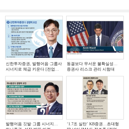
신한투자증권, 발행어음·그룹사
동결보다 무서운 불확실성…
시너지로 체급 키운다 [전업계
증권사 리스크 관리 시험대
추격하는 은행계 증권사 (4)]
발행어음 깃발·그룹 시너지…
‘1.7조 실탄’ KB증권…초대형