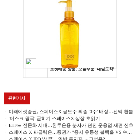
관련기사
미래에셋증권, 스페이스X 공모주 최종 '0주' 배정…전액 환불
'머스크 왕국' 굳히기 스페이스X 상장 초읽기
ETF도 전문화 시대…한투운용 분사가 던진 운용업 재편 신호
스페이스 X 파급력은…증권가 "증시 유동성 블랙홀 VS 수급 낙수효과"
스페이스 X IPO '성큼'…일반 투자자 노크법은?