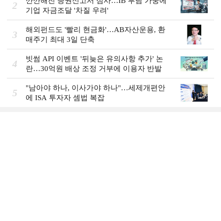
깐깐해진 증권신고서 심사…IB 부담 가중에
2
기업 자금조달 '차질 우려'
해외펀드도 '빨리 현금화'…AB자산운용, 환
3
매주기 최대 3일 단축
빗썸 API 이벤트 '뒤늦은 유의사항 추가' 논
4
란…30억원 배상 조정 거부에 이용자 반발
"남아야 하나, 이사가야 하나"…세제개편안
5
에 ISA 투자자 셈법 복잡