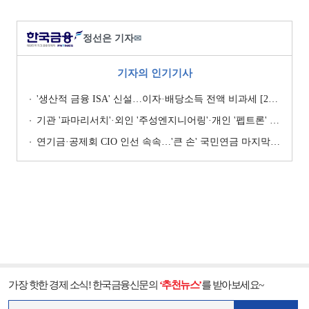
정선은 기자
✉
기자의 인기기사
'생산적 금융 ISA' 신설…이자·배당소득 전액 비과세 [2026 세제개편안]
기관 '파마리서치'·외인 '주성엔지니어링'·개인 '펩트론' 1위 [주간 코스닥 순매수- 2026년 7월27일~7월31일]
연기금·공제회 CIO 인선 속속…'큰 손' 국민연금 마지막 타자
가장 핫한 경제 소식! 한국금융신문의
‘추천뉴스’
를 받아보세요~