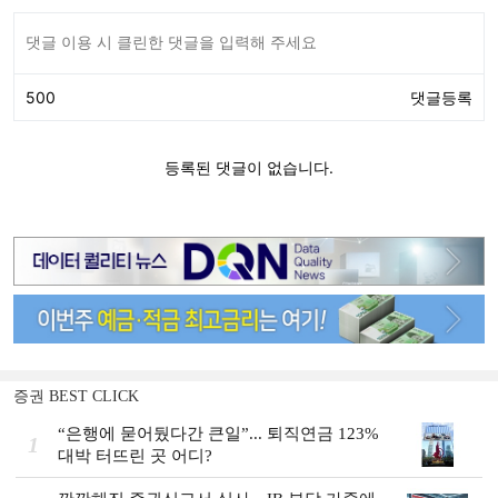
증권 BEST CLICK
“은행에 묻어뒀다간 큰일”... 퇴직연금 123%
1
대박 터뜨린 곳 어디?