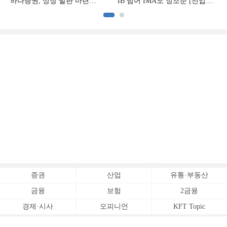
하나증권, 성장 발판 마련
IB 넘어 IMA도 정조준 [전업계
[전업계 추격하는 은행계
추격하는 은행계 증권사 (2)]
증권사 (3)]
증권
산업
유통·부동산
금융
보험
2금융
경제·시사
오피니언
KFT Topic