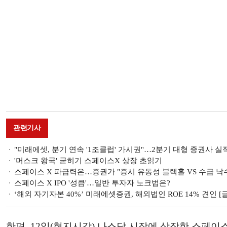
관련기사
"미래에셋, 분기 연속 '1조클럽' 가시권"…2분기 대형 증권사 실
'머스크 왕국' 굳히기 스페이스X 상장 초읽기
스페이스 X 파급력은…증권가 "증시 유동성 블랙홀 VS 수급 낙
스페이스 X IPO '성큼'…일반 투자자 노크법은?
‘해외 자기자본 40%’ 미래에셋증권, 해외법인 ROE 14% 견인 [글
한편, 12일(현지시각) 나스닥 시장에 상장한 스페이스X