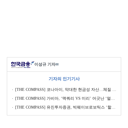
이성규 기자
✉
기자의 인기기사
[THE COMPASS] 코나아이, 막대한 현금성 자산…체질 개선 핵심 Key
[THE COMPASS] 가비아, ‘맥쿼리 VS 미리’ 어긋난 ‘멀티플 수싸움’
[THE COMPASS] 유진투자증권, 빅웨이브로보틱스 ‘할인율’ 낮춰 ‘몸값’ 지키기…’고무줄’ 가치평가