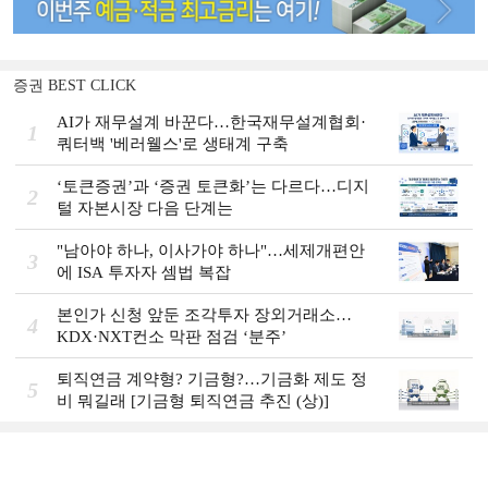
증권 BEST CLICK
AI가 재무설계 바꾼다…한국재무설계협회·
1
쿼터백 '베러웰스'로 생태계 구축
‘토큰증권’과 ‘증권 토큰화’는 다르다…디지
2
털 자본시장 다음 단계는
"남아야 하나, 이사가야 하나"…세제개편안
3
에 ISA 투자자 셈법 복잡
본인가 신청 앞둔 조각투자 장외거래소…
4
KDX·NXT컨소 막판 점검 ‘분주’
퇴직연금 계약형? 기금형?…기금화 제도 정
5
비 뭐길래 [기금형 퇴직연금 추진 (상)]