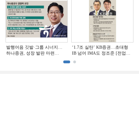
발행어음 깃발·그룹 시너지…
‘1.7조 실탄’ KB증권…초대형
하나증권, 성장 발판 마련
IB 넘어 IMA도 정조준 [전업계
[전업계 추격하는 은행계
추격하는 은행계 증권사 (2)]
증권사 (3)]