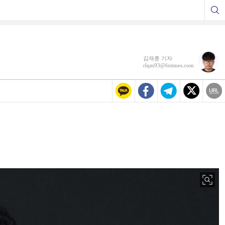
김재훈 기자
rlqm93@fntimes.com