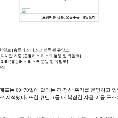
화일로 [홈플러스 리스크 불똥 튄 유암코]
 피해만 가중 [홈플러스 리스크 불똥 튄 유암코]
잇따라 [홈플러스 리스크 불똥 튄 유암코]
선정
프는 60~70일에 달하는 긴 정산 주기를 운영하고 
로 지적됐다. 또한 큐텐그룹 내 복잡한 자금 이동 구