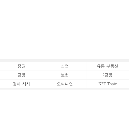
증권
산업
유통·부동산
금융
보험
2금융
경제·시사
오피니언
KFT Topic
전체서비스
Copyrightⓒ
한국금융신문 All Rights Reserved.