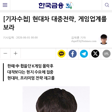
[기자수첩] 현대차 대중전략, 게임업계를
보라
기사입력 : 2026-06-01 00:00
김재훈 기자
rlqm93@fntimes.com
한때 中 휩쓸던 K게임 몰락후
대작보다는 현지 수요에 집중
현대차, 프리미엄 전략 재고를