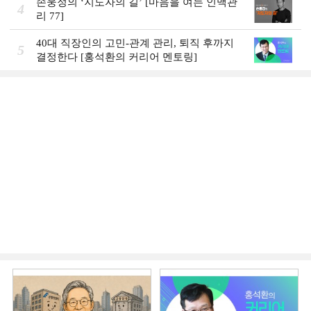
손웅정의 ‘지도자의 길’ [마음을 여는 인맥관
4
리 77]
40대 직장인의 고민-관계 관리, 퇴직 후까지
5
결정한다 [홍석환의 커리어 멘토링]