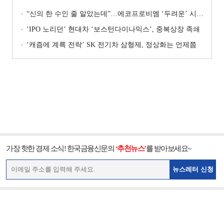
“신의 한 수인 줄 알았는데”…에코프로비엠 ‘두려운’ 시나리오
‘IPO 노리던’ 현대차 ‘보스턴다이나믹스’, 중복상장 족쇄
‘캐즘에 계륵 전락’ SK 전기차 삼형제, 정상화는 언제쯤
가장 핫한 경제 소식! 한국금융신문의
‘추천뉴스’
를 받아보세요~
뉴스레터 신청