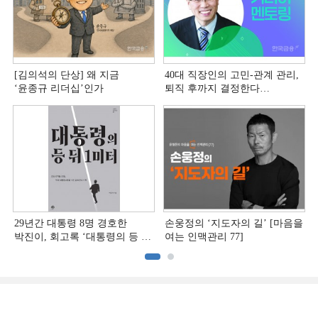
[김의석의 단상] 왜 지금
40대 직장인의 고민-관계 관리,
‘윤종규 리더십’인가
퇴직 후까지 결정한다
[홍석환의 커리어 멘토링]
29년간 대통령 8명 경호한
손웅정의 ‘지도자의 길’ [마음을
박진이, 회고록 ‘대통령의 등 뒤
여는 인맥관리 77]
1미터’ 출간