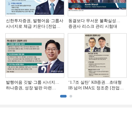
신한투자증권, 발행어음·그룹사
동결보다 무서운 불확실성…
시너지로 체급 키운다 [전업계
증권사 리스크 관리 시험대
추격하는 은행계 증권사 (4)]
발행어음 깃발·그룹 시너지…
‘1.7조 실탄’ KB증권…초대형
하나증권, 성장 발판 마련
IB 넘어 IMA도 정조준 [전업계
[전업계 추격하는 은행계
추격하는 은행계 증권사 (2)]
증권사 (3)]