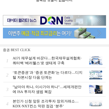
증권 BEST CLICK
AI가 재무설계 바꾼다…한국재무설계협회·
1
쿼터백 '베러웰스'로 생태계 구축
‘토큰증권’과 ‘증권 토큰화’는 다르다…디지
2
털 자본시장 다음 단계는
"남아야 하나, 이사가야 하나"…세제개편안
3
에 ISA 투자자 셈법 복잡
본인가 신청 앞둔 조각투자 장외거래소…
4
KDX·NXT컨소 막판 점검 ‘분주’