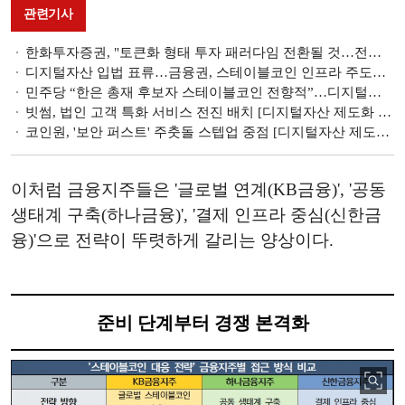
관련기사
한화투자증권, "토큰화 형태 투자 패러다임 전환될 것…전통금융의 시간"
디지털자산 입법 표류…금융권, 스테이블코인 인프라 주도권 '흔들' [스테이블코인 新지형도 ①]
민주당 “한은 총재 후보자 스테이블코인 전향적”…디지털자산 입법 속도전
빗썸, 법인 고객 특화 서비스 전진 배치 [디지털자산 제도화 채비 거래소 별 전략]
코인원, '보안 퍼스트' 주춧돌 스텝업 중점 [디지털자산 제도화 채비 거래소 별 전략]
이처럼 금융지주들은 '글로벌 연계(KB금융)', '공동
생태계 구축(하나금융)', '결제 인프라 중심(신한금
융)'으로 전략이 뚜렷하게 갈리는 양상이다.
준비 단계부터 경쟁 본격화