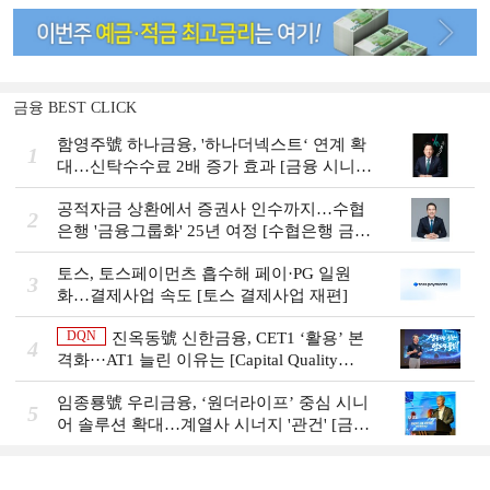
금융 BEST CLICK
함영주號 하나금융, '하나더넥스트‘ 연계 확
1
대…신탁수수료 2배 증가 효과 [금융 시니어
비즈니스 돋보기]
공적자금 상환에서 증권사 인수까지…수협
2
은행 '금융그룹화' 25년 여정 [수협은행 금융
그룹의 꿈①]
토스, 토스페이먼츠 흡수해 페이·PG 일원
3
화…결제사업 속도 [토스 결제사업 재편]
DQN
진옥동號 신한금융, CET1 ‘활용’ 본
4
격화···AT1 늘린 이유는 [Capital Quality
Review]
임종룡號 우리금융, ‘원더라이프’ 중심 시니
5
어 솔루션 확대…계열사 시너지 '관건' [금융
시니어 비즈니스 돋보기]