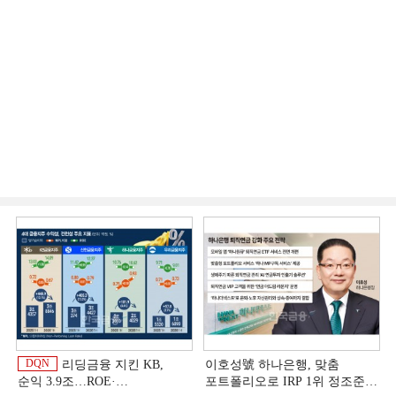
DQN
리딩금융 지킨 KB,
이호성號 하나은행, 맞춤
순익 3.9조…ROE·
포트폴리오로 IRP 1위 정조준