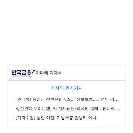
지다혜 기자
✉
기자의 인기기사
[인터뷰] 송영신 신한은행 CISO "정보보호, IT 넘어 경영 리스크로 관리" [2026 은행권 보안 전략 ③]
정진완號 우리은행, AI 전세진단·외국인 결제…핀테크 협업 강화
[기자수첩] 농협 이전, 지방부흥 만능키 아냐