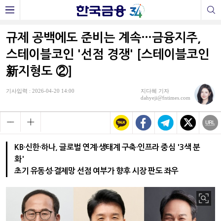
규제 공백에도 준비는 계속…금융지주,
스테이블코인 '선점 경쟁' [스테이블코인
新지형도 ②]
기사입력 : 2026-04-20 14:00
지다혜 기자
dahyeji@fntimes.com
KB·신한·하나, 글로벌 연계·생태계 구축·인프라 중심 '3색 분
화'
초기 유동성·결제망 선점 여부가 향후 시장 판도 좌우