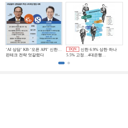
비용효율성까지 선두 [2026
[은행권 연금 방어전]
이
상반기 금융 리그테이블]
DQN
‘AI 상담’ KB·‘오픈 API’ 신한…
신한 6.9% 상한·하나
핀테크 전략 엇갈렸다
5.5% 고정…4대은행
중금리대출 승부수
이