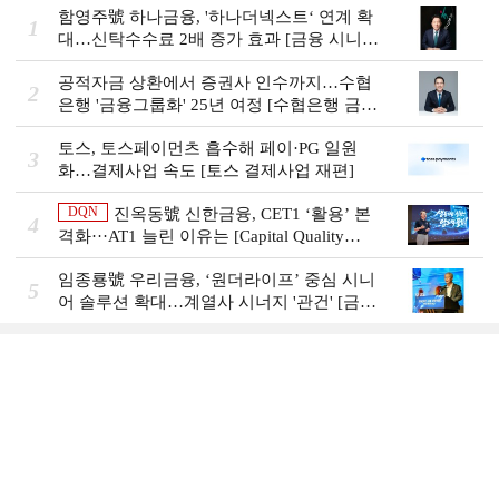
함영주號 하나금융, '하나더넥스트‘ 연계 확
1
대…신탁수수료 2배 증가 효과 [금융 시니어
비즈니스 돋보기]
공적자금 상환에서 증권사 인수까지…수협
2
은행 '금융그룹화' 25년 여정 [수협은행 금융
그룹의 꿈①]
토스, 토스페이먼츠 흡수해 페이·PG 일원
3
화…결제사업 속도 [토스 결제사업 재편]
DQN
진옥동號 신한금융, CET1 ‘활용’ 본
4
격화···AT1 늘린 이유는 [Capital Quality
Review]
임종룡號 우리금융, ‘원더라이프’ 중심 시니
5
어 솔루션 확대…계열사 시너지 '관건' [금융
시니어 비즈니스 돋보기]