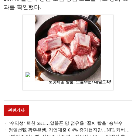
과를 확인했다.
관련기사
‘수익성’ 택한 SKT…알뜰폰 망 점유율 ‘꼴찌 탈출’ 승부수
정일선號 광주은행, 기업대출 6.4% 증가했지만…NPL 커버리지 100%선 깨져 [금융사 2026 1분기 실적]