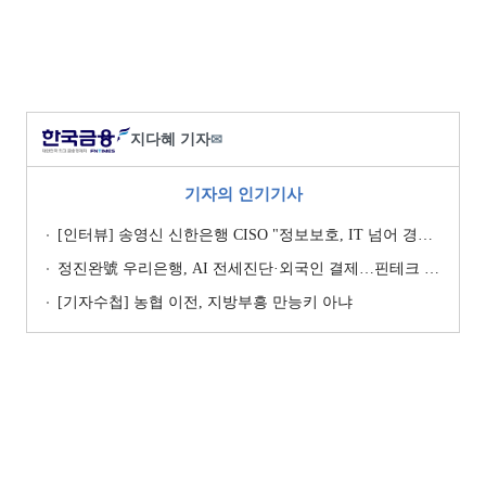
지다혜 기자
✉
기자의 인기기사
[인터뷰] 송영신 신한은행 CISO "정보보호, IT 넘어 경영 리스크로 관리" [2026 은행권 보안 전략 ③]
정진완號 우리은행, AI 전세진단·외국인 결제…핀테크 협업 강화
[기자수첩] 농협 이전, 지방부흥 만능키 아냐