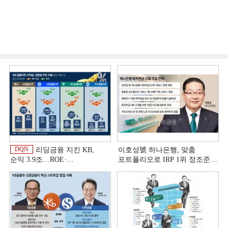
DQN
리딩금융 지킨 KB,
이호성號 하나은행, 맞춤
순익 3.9조…ROE·
포트폴리오로 IRP 1위 정조준
비용효율성까지 선두 [2026
[은행권 연금 방어전]
이
상반기 금융 리그테이블]