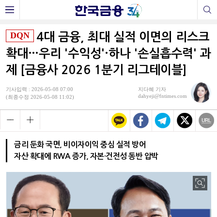
DQN
4대 금융, 최대 실적 이면의 리스크
확대…우리 '수익성'·하나 '손실흡수력' 과
제 [금융사 2026 1분기 리그테이블]
기사입력 : 2026-05-08 07:00
지다혜 기자
dahyeji@fntimes.com
(최종수정 2026-05-08 11:02)
금리 둔화 국면, 비이자이익 중심 실적 방어
자산 확대에 RWA 증가, 자본·건전성 동반 압박