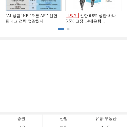
DQN
‘AI 상담’ KB·‘오픈 API’ 신한…
신한 6.9% 상한·하나
핀테크 전략 엇갈렸다
5.5% 고정…4대은행
중금리대출 승부수
이
증권
산업
유통·부동산