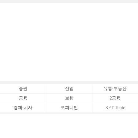
증권
산업
유통·부동산
금융
보험
2금융
경제·시사
오피니언
KFT Topic
전체서비스
Copyrightⓒ
한국금융신문 All Rights Reserved.