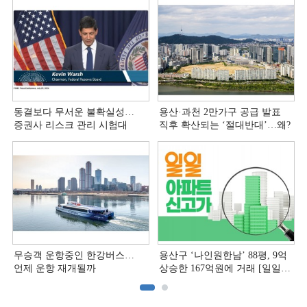
동결보다 무서운 불확실성…
용산·과천 2만가구 공급 발표
증권사 리스크 관리 시험대
직후 확산되는 ‘절대반대’…왜?
무승객 운항중인 한강버스…
용산구 ‘나인원한남’ 88평, 9억
언제 운항 재개될까
상승한 167억원에 거래 [일일
아파트 신고가]