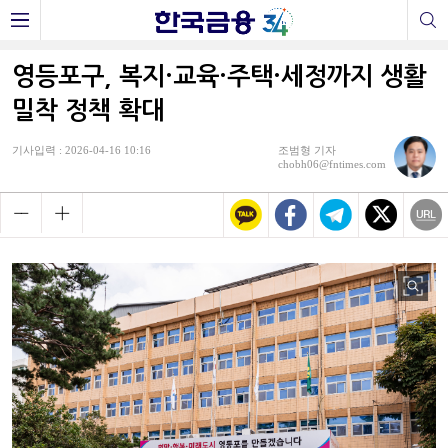
영등포구, 복지·교육·주택·세정까지 생활
밀착 정책 확대
기사입력 : 2026-04-16 10:16
조범형 기자
chobh06@fntimes.com