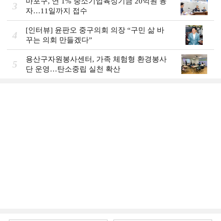
마포구, 연 1% 중소기업육성기금 20억원 융
3
자…11일까지 접수
[인터뷰] 윤판오 중구의회 의장 “구민 삶 바
4
꾸는 의회 만들겠다”
용산구자원봉사센터, 가족 체험형 환경봉사
5
단 운영…탄소중립 실천 확산