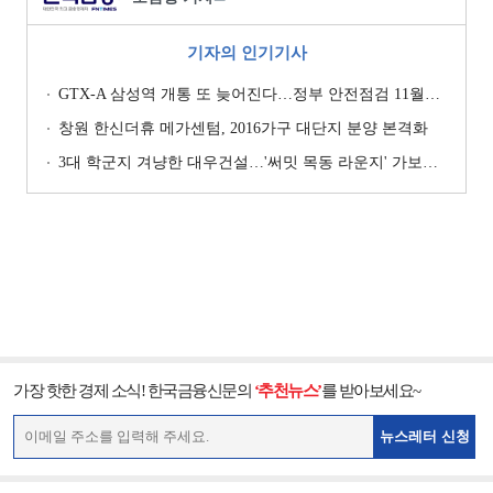
기자의 인기기사
GTX-A 삼성역 개통 또 늦어진다…정부 안전점검 11월까지 확대
창원 한신더휴 메가센텀, 2016가구 대단지 분양 본격화
3대 학군지 겨냥한 대우건설…'써밋 목동 라운지' 가보니 [현장]
가장 핫한 경제 소식! 한국금융신문의
‘추천뉴스’
를 받아보세요~
뉴스레터 신청