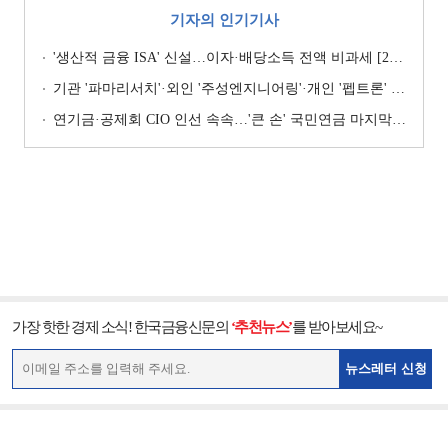
기자의 인기기사
'생산적 금융 ISA' 신설…이자·배당소득 전액 비과세 [2026 세제개편안]
기관 '파마리서치'·외인 '주성엔지니어링'·개인 '펩트론' 1위 [주간 코스닥 순매수- 2026년 7월27일~7월31일]
연기금·공제회 CIO 인선 속속…'큰 손' 국민연금 마지막 타자
가장 핫한 경제 소식! 한국금융신문의
‘추천뉴스’
를 받아보세요~
뉴스레터 신청