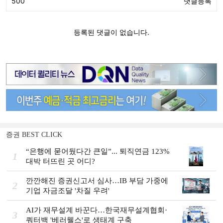
증권 BEST CLICK
“은행에 묻어뒀다간 큰일”... 퇴직연금 123%
1
대박 터뜨린 곳 어디?
깐깐해진 증권신고서 심사…IB 부담 가중에
2
기업 자금조달 '차질 우려'
AI가 재무설계 바꾼다…한국재무설계협회·
3
쿼터백 '베러웰스'로 생태계 구축