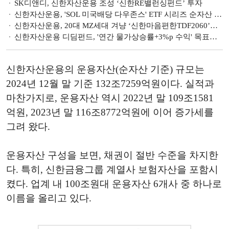
SK디앤디, 신한자산운용 조성 ‘신한RE밸런싱펀드’ 투자
신한자산운용, 'SOL 미국배당 다우존스' ETF 시리즈 순자산 1조원 돌파
신한자산운용, 20대 MZ세대 겨냥 ‘신한마음편한TDF2060’출시 ··· 은퇴 시점에 맞춘 운용 펀드
신한자산운용 디딤펀드, '연간 물가상승률+3%p 수익' 목표…"BF 경험 바탕 안정적 성과 추구" [연금통신]
신한자산운용의 운용자산(순자산 기준) 규모는
2024년 12월 말 기준 132조7259억원이다. 실적과
마찬가지로, 운용자산 역시 2022년 말 109조1581
억원, 2023년 말 116조8772억원에 이어 증가세를
그려 왔다.
운용자산 구성을 보면, 채권이 절반 수준을 차지한
다. 특히, 신한금융그룹 계열사 보험자산을 포함시
켰다. 업계 내 100조원대 운용자산 6개사 중 하나로
이름을 올리고 있다.