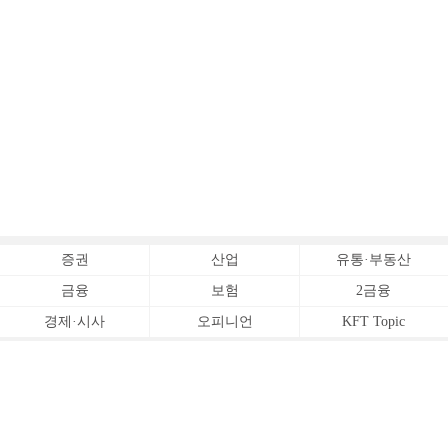
증권
산업
유통·부동산
금융
보험
2금융
경제·시사
오피니언
KFT Topic
전체서비스
Copyrightⓒ
한국금융신문 All Rights Reserved.