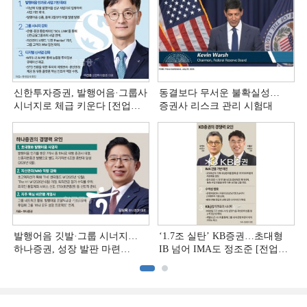
신한투자증권, 발행어음·그룹사
동결보다 무서운 불확실성…
시너지로 체급 키운다 [전업계
증권사 리스크 관리 시험대
추격하는 은행계 증권사 (4)]
발행어음 깃발·그룹 시너지…
‘1.7조 실탄’ KB증권…초대형
하나증권, 성장 발판 마련
IB 넘어 IMA도 정조준 [전업계
[전업계 추격하는 은행계
추격하는 은행계 증권사 (2)]
증권사 (3)]