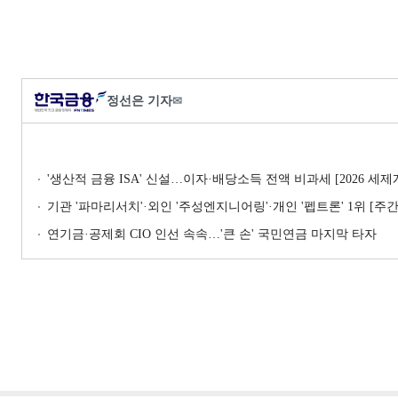
정선은 기자
✉
'생산적 금융 ISA' 신설…이자·배당소득 전액 비과세 [2026 세
기관 '파마리서치'·외인 '주성엔지니어링'·개인 '펩트론' 1위 [주간 
연기금·공제회 CIO 인선 속속…'큰 손' 국민연금 마지막 타자