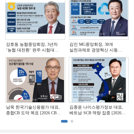
강호동 농협중앙회장, 3년차
김인 MG중앙회장, 38개
‘농협 대전환ʼ 완주 시험대
실천과제로 경영혁신 시동
[상호금융 경영혁신 진단 ②]
[상호금융 경영혁신 진단 ①]
남욱 한국기술신용평가 대표,
김종윤 나이스평가정보 대표,
종합CB 도약 목표 [2026 CB사
베트남·SCB 역량 집중 [2026
하반기 전략 ③]
CB사 하반기 전략 ②]
(