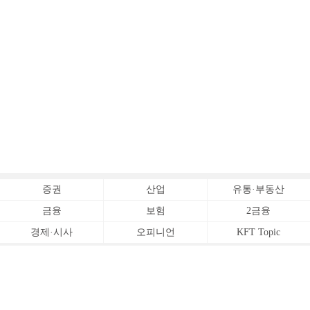
증권
산업
유통·부동산
금융
보험
2금융
경제·시사
오피니언
KFT Topic
전체서비스
Copyrightⓒ
한국금융신문 All Rights Reserved.